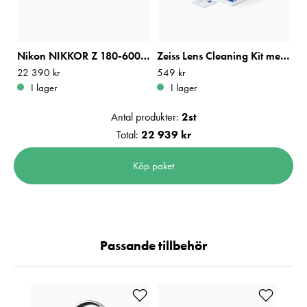
Nikon NIKKOR Z 180-600mm f/5.6-6.3 VR
Zeiss Lens Cleaning Kit med Blåsbälg
Pris
22 390 kr
:
22 390 kr
Pris
549 kr
:
549 kr
I lager
I lager
Antal produkter:
2
st
Total:
22 939 kr
Köp paket
Passande tillbehör