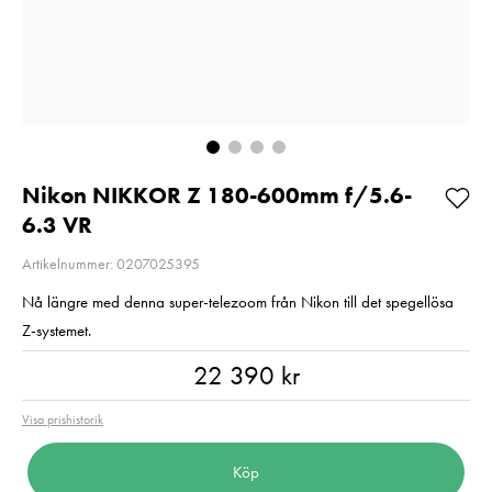
R1900/W1700
Pris
999 kr
:
999 kr
128GB
Skickas direkt
Pris
3 990 kr
:
3 990 kr
från leverantör
I lager
3-5
arbetsdagar
Lägg i varuko
Lägg i varukorgen
Nikon NIKKOR Z 180-600mm f/5.6-
6.3 VR
Artikelnummer: 0207025395
Nå längre med denna super-telezoom från Nikon till det spegellösa
Z-systemet.
Pris
:
22 390 kr
22 390 kr
Visa prishistorik
Köp