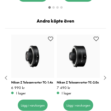
Andra köpte även
4 S
Nikon Z Teleconverter TC-1.4x
Nikon Z Teleconverter TC-2.0x
Nikon
Pris
6 990 kr
:
6 990 kr
Pris
7 490 kr
:
7 490 kr
Pris
19 39
:
1
I lager
I lager
Be
Lägg i varukorgen
Lägg i varukorgen