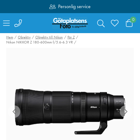
Personlig service
Fri frakt över 1000:-
0
Hem
Objektiv
Objektiv till Nikon
För Z
Nikon NIKKOR Z 180-600mm f/5.6-6.3 VR
SmallRig 4519 Cage
Lexar CFexpres
Till Nikon Z6 III
Diamond Type-