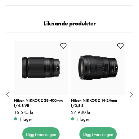
Liknande produkter
6.3 Di
Nikon NIKKOR Z 28-400mm
Nikon NIKKOR Z 14-24mm
Nikon
f/4-8 VR
f/2,8 S
f/2,8
Pris
16 545 kr
:
16 545 kr
Pris
27 980 kr
:
27 980 kr
Pris
14 87
:
1
I lager
I lager
I 
Lägg i varukorgen
Lägg i varukorgen