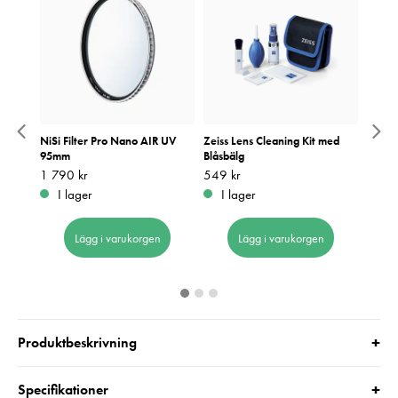
ircular
NiSi Filter Pro Nano AIR UV
Zeiss Lens Cleaning Kit med
Rolan
mm
95mm
Blåsbälg
till 
6.3 V
Pris
1 790 kr
:
1 790 kr
Pris
549 kr
:
549 kr
Pris
1 999
:
1
I lager
I lager
I 
Lägg i varukorgen
Lägg i varukorgen
+
Produktbeskrivning
+
Specifikationer