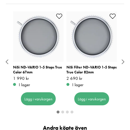
 VND
NiSi ND-VARIO 1-5 Stops True
NiSi Filter ND-VARIO 1-5 Stops
NiSi 
Color 67mm
True Color 82mm
Color
Pris
1 990 kr
:
1 990 kr
Pris
2 690 kr
:
2 690 kr
Pris
1 990
:
1
I lager
I lager
I 
Lägg i varukorgen
Lägg i varukorgen
Andra köpte även