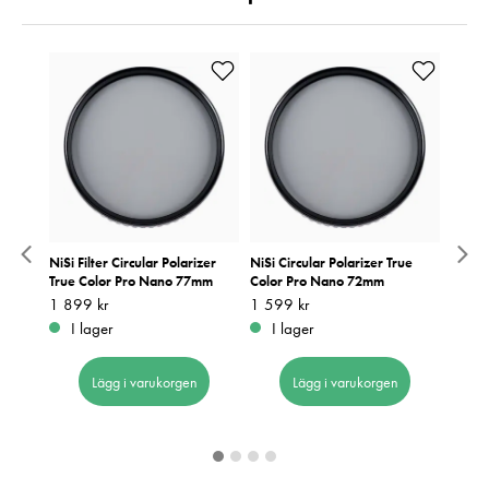
mm
NiSi Filter Circular Polarizer
NiSi Circular Polarizer True
NiSi 
True Color Pro Nano 77mm
Color Pro Nano 72mm
Pris
1 690
:
1
Pris
1 899 kr
:
1 899 kr
Pris
1 599 kr
:
1 599 kr
I 
I lager
I lager
Lägg i varukorgen
Lägg i varukorgen