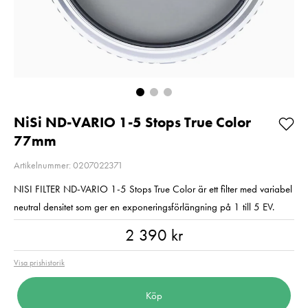
Pris
1 390 kr
:
1 390 kr
Pris
129 kr
:
129 kr
Beställningsvara
I lager
Lägg i varukorgen
Lägg i varuko
NiSi ND-VARIO 1-5 Stops True Color
77mm
Artikelnummer: 0207022371
NISI FILTER ND-VARIO 1-5 Stops True Color är ett filter med variabel
neutral densitet som ger en exponeringsförlängning på 1 till 5 EV.
Pris
:
2 390 kr
2 390 kr
Visa prishistorik
Köp