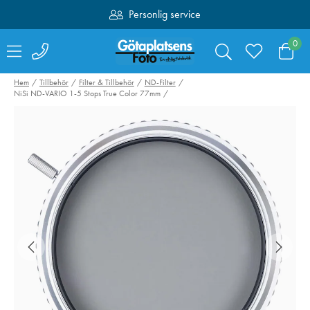
Personlig service
Fri frakt över 1000:-
0
Hem
Tillbehör
Filter & Tillbehör
ND-Filter
NiSi ND-VARIO 1-5 Stops True Color 77mm
NiSi Black Mist 1/2
Kenko Step Rin
72mm
58mm