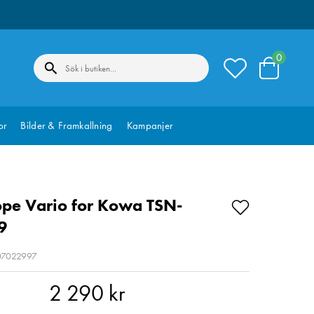
0
or
Bilder & Framkallning
Kampanjer
pe Vario for Kowa TSN-
9
207022997
90 kr
2 290 kr