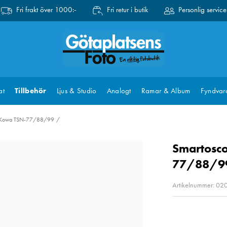
Fri frakt över 1000:-
Fri retur i butik
Personlig service
at
Tillbehör
Ljus & Studio
Analogt
Ramar & Album
Fyndvar
or Kowa TSN-77/88/99
Smartosco
77/88/9
Artikelnummer: 0
Pris
:
2 2