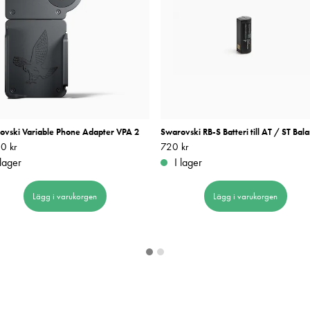
ovski Variable Phone Adapter VPA 2
Swarovski RB-S Batteri till AT / ST Bal
0 kr
2 220 kr
Pris
720 kr
:
720 kr
 lager
I lager
Lägg i varukorgen
Lägg i varukorgen