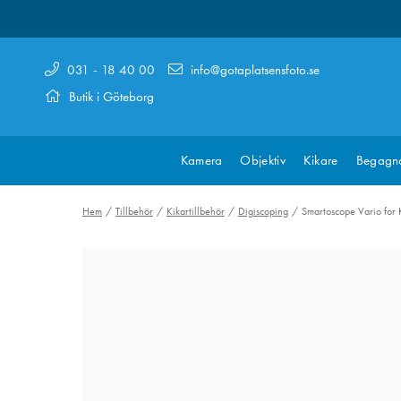
031 - 18 40 00
info@gotaplatsensfoto.se
Butik i Göteborg
Kamera
Objektiv
Kikare
Begagn
Hem
Tillbehör
Kikartillbehör
Digiscoping
Smartoscope Vario f