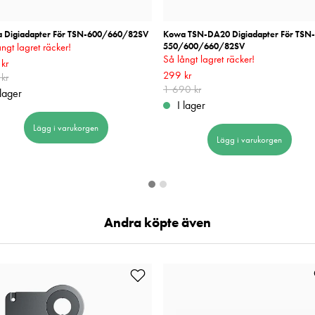
 Digiadapter För TSN-600/660/82SV
Kowa TSN-DA20 Digiadapter För TSN-
ngt lagret räcker!
550/600/660/82SV
Så långt lagret räcker!
rande pris
kr
:
499 kr
Tidigare pris
:
999 kr
Nuvarande pris
299 kr
:
299 kr
Tidigare pris
:
kr
1 690 kr
1 690 kr
 lager
I lager
Lägg i varukorgen
Lägg i varukorgen
Andra köpte även