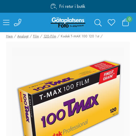
Fri retur i butik
Personlig service
0
Fri frakt över 1000:-
Hem
Analogt
Film
120-Film
Kodak T-MAX 100 120 1st
Peak Design Travel
Valoi easy35
Tripod Carbon Fiber
Filmskanner