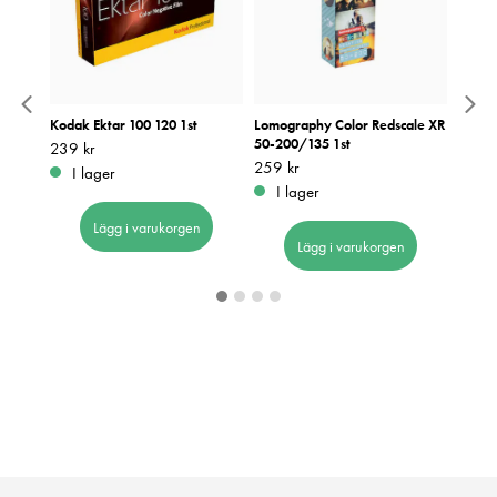
 1st
Kodak Ektar 100 120 1st
Lomography Color Redscale XR
Ilford
50-200/135 1st
Pris
239 kr
:
239 kr
Pris
179 k
:
1
Pris
259 kr
:
259 kr
I lager
I 
I lager
Lägg i varukorgen
Lägg i varukorgen