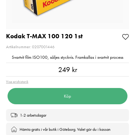
Kampanjpris 20%
Så långt lagret
rabatt! Gäller t.o.m
räcker!
2026-08-31
Nuvarande pri
1 790 kr
Nuvarande pris
4 789 kr
:
1 790 kr
2 790 kr
Tidiga
4 789 kr
5 990 kr
Tidigare pris
:
2 790 kr
I lager
5 990 kr
Kodak T-MAX 100 120 1st
I lager
Lägg i varuko
Artikelnummer: 0207001446
Lägg i varukorgen
Svartvit film ISO100, säljes styckvis. Framkallas i svartvit process
Pris
:
249 kr
249 kr
Visa prishistorik
Köp
1-2 arbetsdagar
Hämta gratis i vår butik i Göteborg. Valet gör du i kassan