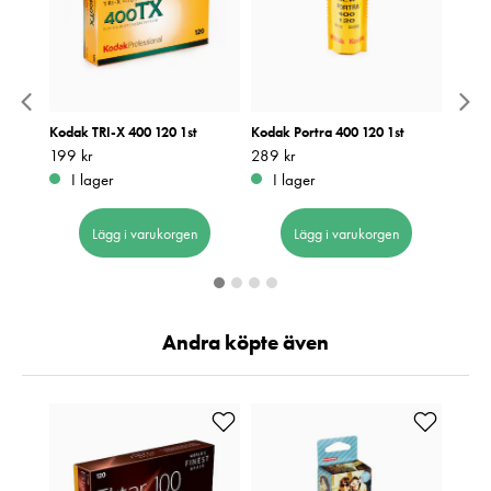
Kodak TRI-X 400 120 1st
Kodak Portra 400 120 1st
Kodak
Pris
199 kr
:
199 kr
Pris
289 kr
:
289 kr
Pris
359 k
:
3
I lager
I lager
I 
Lägg i varukorgen
Lägg i varukorgen
Andra köpte även