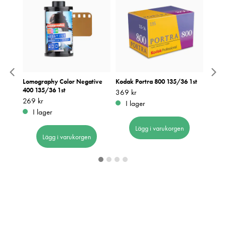
mera
Lomography Color Negative
Kodak Portra 800 135/36 1st
Kodak
400 135/36 1st
pack
Pris
369 kr
:
369 kr
Pris
269 kr
:
269 kr
Pris
329 k
:
3
I lager
I lager
I 
Lägg i varukorgen
Lägg i varukorgen