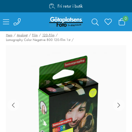
Fri retur i butik
Personlig service
0
Fri frakt över 1000:-
Hem
Analogt
Film
120-Film
Lomography Color Negative 800 120-film 1st
Peak Design Travel
Valoi easy35
Tripod Carbon Fiber
Filmskanner