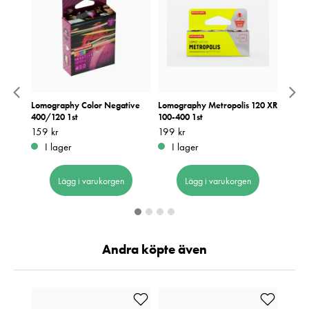
Lomography Color Negative
Lomography Metropolis 120 XR
Kodak
400/120 1st
100-400 1st
Pris
289 k
:
2
Pris
159 kr
:
159 kr
Pris
199 kr
:
199 kr
I 
I lager
I lager
Lägg i varukorgen
Lägg i varukorgen
Andra köpte även