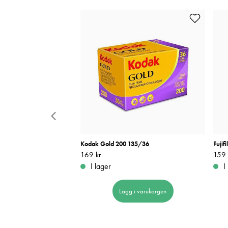
6
Kodak Gold 200 135/36
Fujif
Pris
169 kr
:
169 kr
Pris
159 
:
I lager
I
 i varukorgen
Lägg i varukorgen