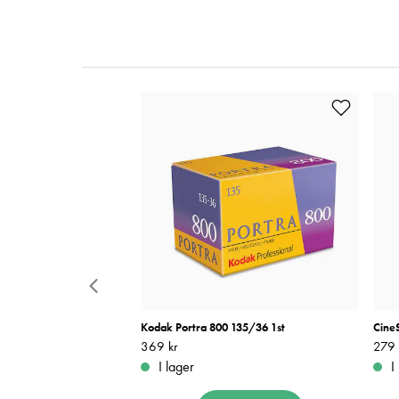
50 135/36
Kodak Portra 800 135/36 1st
CineS
Pris
369 kr
:
369 kr
Pris
279 
:
I lager
I