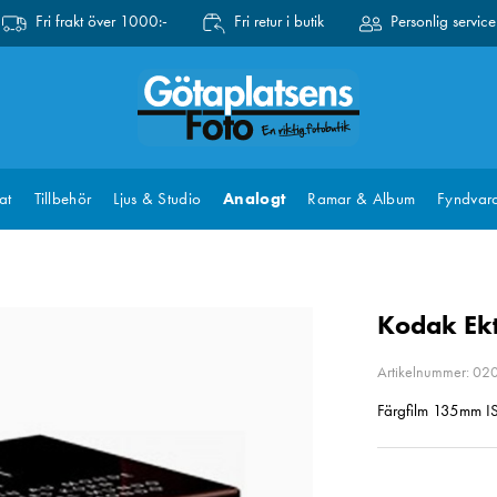
Fri frakt över 1000:-
Fri retur i butik
Personlig service
at
Tillbehör
Ljus & Studio
Analogt
Ramar & Album
Fyndvar
Kodak Ek
Artikelnummer: 0
Färgfilm 135mm IS
Pris
:
299