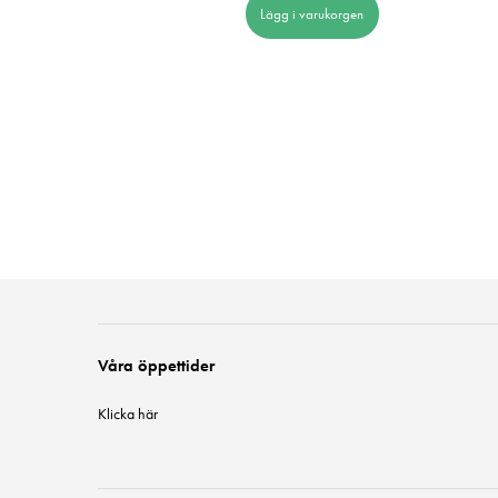
 i varukorgen
Lägg i varukorgen
Våra öppettider
Klicka här