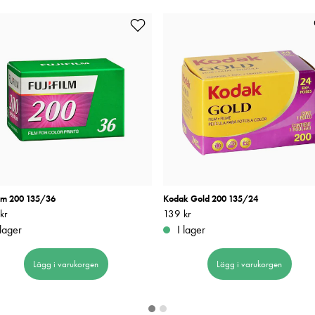
ilm 200 135/36
Kodak Gold 200 135/24
kr
159 kr
Pris
139 kr
:
139 kr
 lager
I lager
Lägg i varukorgen
Lägg i varukorgen