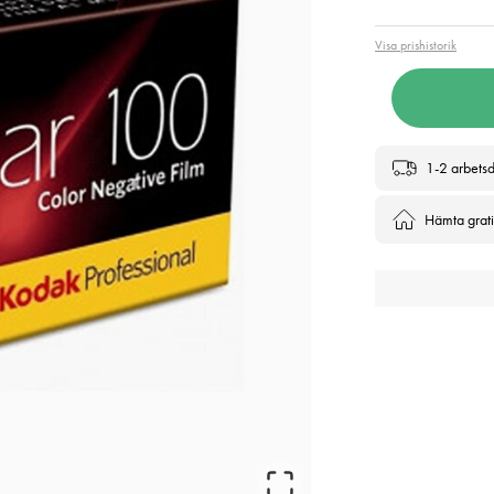
Visa prishistorik
1-2 arbets
Hämta gratis