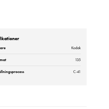
fikationer
kare
Kodak
rmat
135
llningsprocess
C-41