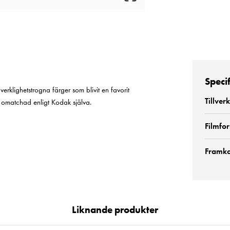
Speci
klighetstrogna färger som blivit en favorit
Tillver
n omatchad enligt Kodak själva.
Filmfo
Framka
Liknande produkter