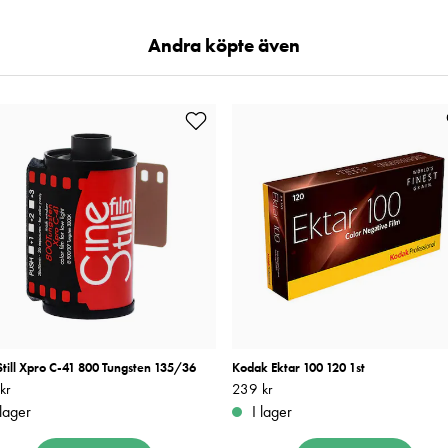
Andra köpte även
till Xpro C-41 800 Tungsten 135/36
Kodak Ektar 100 120 1st
kr
279 kr
Pris
239 kr
:
239 kr
 lager
I lager