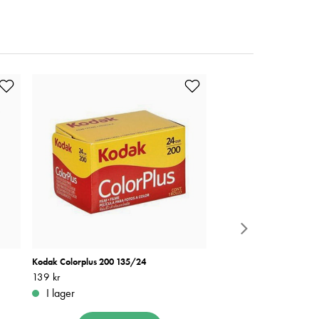
Kodak Colorplus 200 135/24
Lomography Color Negat
1st
Pris
139 kr
:
139 kr
Pris
269 kr
:
269 kr
I lager
I lager