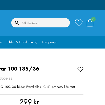
0
or
Bilder & Framkallning
Kampanjer
tar 100 135/36
207001453
Läs mer
O 100. 36 bilder. Framkallas i C-41 process.
 kr
299 kr