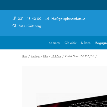
031 - 18 40 00
info@gotaplatsensfoto.se
Butik i Göteborg
Kamera
Objektiv
Kikare
Begagn
Hem
Analogt
Film
135-Film
Kodak Ektar 100 135/36