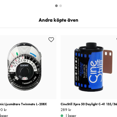
Andra köpte även
nic Ljusmätare Twinmate L-208X
CineStill Xpro 50 Daylight C-41 135/36
0 kr
1 990 kr
Pris
289 kr
:
289 kr
 lager
I lager