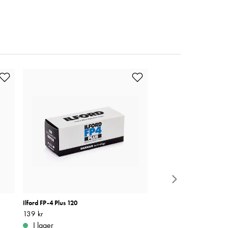
Ilford FP-4 Plus 120
SmallRig 2905 Swivel and 
Monitor Mount
Pris
139 kr
:
139 kr
Pris
499 kr
:
499 kr
I lager