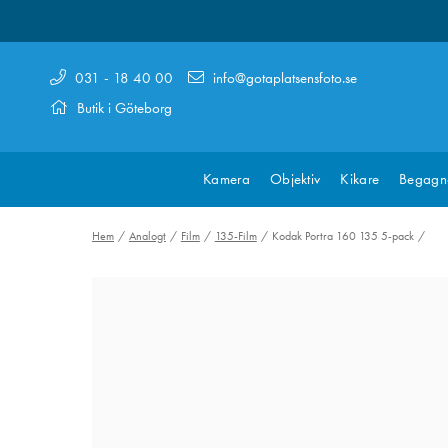
031 - 18 40 00
info@gotaplatsensfoto.se
Butik i Göteborg
Kamera
Objektiv
Kikare
Begagn
Hem
Analogt
Film
135-Film
Kodak Portra 160 135 5-pack