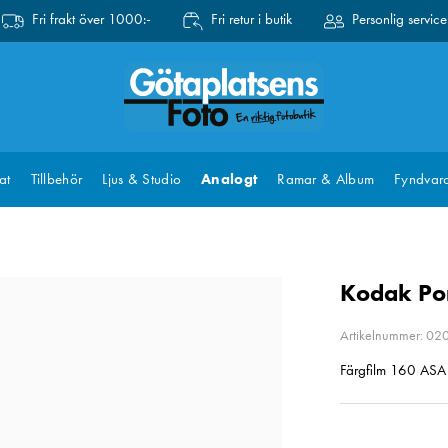
Fri frakt över 1000:-
Fri retur i butik
Personlig service
at
Tillbehör
Ljus & Studio
Analogt
Ramar & Album
Fyndvar
Kodak Por
Artikelnummer: 02
Färgfilm 160 ASA 3
Pris
:
1 0