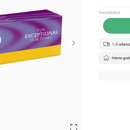
Visa prishistorik
1-2 arbets
Hämta gratis