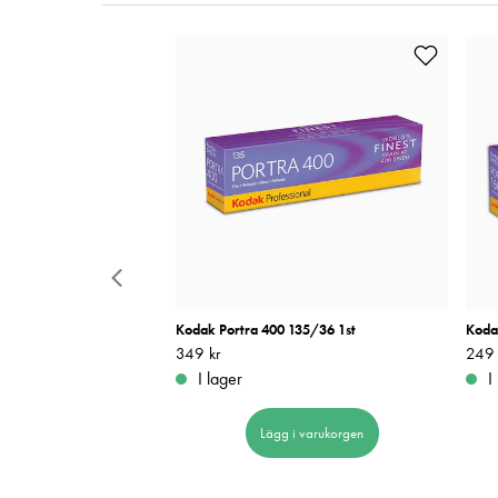
Chrome Color '92
Kodak Portra 400 135/36 1st
Koda
Pris
349 kr
:
349 kr
Pris
249 
:
I lager
I
 i varukorgen
Lägg i varukorgen