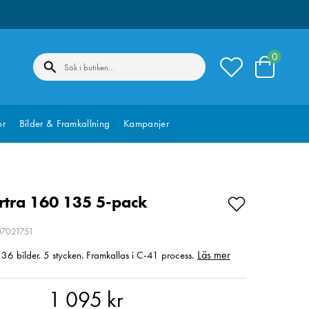
0
or
Bilder & Framkallning
Kampanjer
tra 160 135 5-pack
07021751
Läs mer
6 bilder. 5 stycken. Framkallas i C-41 process.
95 kr
1 095 kr