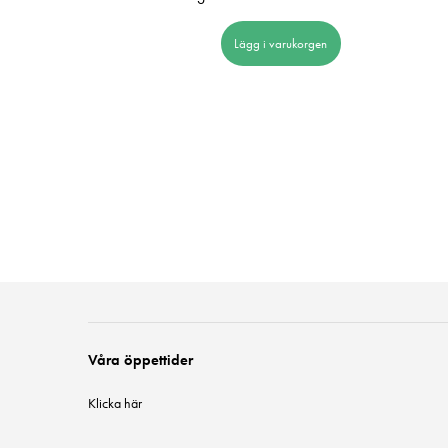
 i varukorgen
Lägg i varukorgen
Våra öppettider
Klicka här