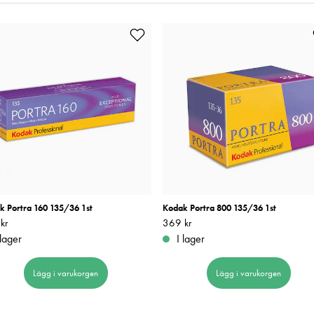
k Portra 160 135/36 1st
Kodak Portra 800 135/36 1st
kr
249 kr
Pris
369 kr
:
369 kr
 lager
I lager
Lägg i varukorgen
Lägg i varukorgen