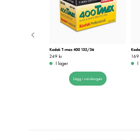
41 800 Tungsten 135/36
Kodak T-max 400 135/36
Koda
Pris
249 kr
:
249 kr
Pris
169 
:
I lager
I
 i varukorgen
Lägg i varukorgen