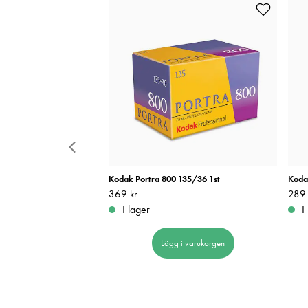
 Negative 800 135/36
Kodak Portra 800 135/36 1st
Koda
Pris
369 kr
:
369 kr
Pris
289 
:
I lager
I
Lägg i varukorgen
 i varukorgen