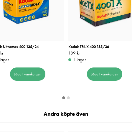
k Ultramax 400 135/24
Kodak TRI-X 400 135/36
kr
169 kr
Pris
189 kr
:
189 kr
 lager
I lager
Lägg i varukorgen
Lägg i varukorgen
Andra köpte även