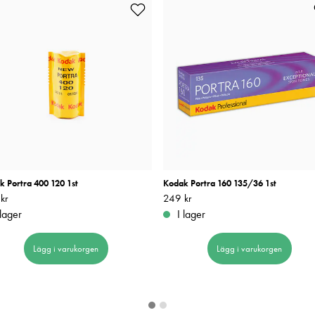
k Portra 400 120 1st
Kodak Portra 160 135/36 1st
kr
289 kr
Pris
249 kr
:
249 kr
 lager
I lager
Lägg i varukorgen
Lägg i varukorgen