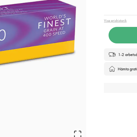
Pris
:
349
Visa prishistorik
1-2 arbets
Hämta gratis