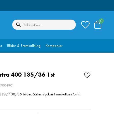
0
or
Bilder & Framkallning
Kampanjer
tra 400 135/36 1st
207004901
d ISO400, 36 bilder. Säljes styckvis Framkallas i C-41