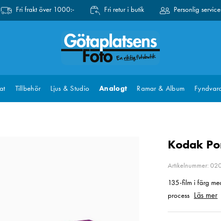
Fri frakt över 1000:-
Fri retur i butik
Personlig service
at
Tillbehör
Ljus & Studio
Analogt
Ramar & Album
Fyndvar
Kodak Por
Artikelnummer: 0
135-film i färg me
Läs mer
process