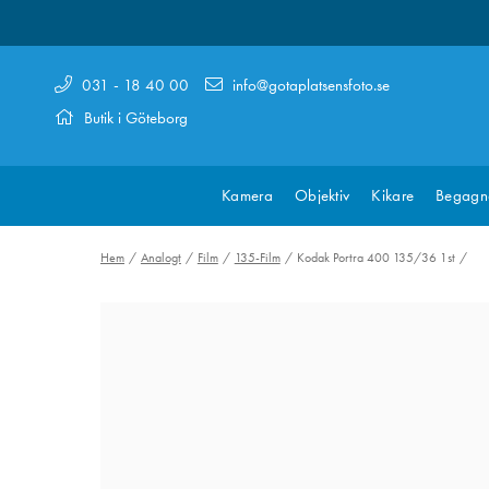
031 - 18 40 00
info@gotaplatsensfoto.se
Butik i Göteborg
Kamera
Objektiv
Kikare
Begagn
Hem
Analogt
Film
135-Film
Kodak Portra 400 135/36 1st