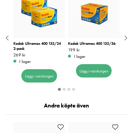
 1st
Kodak Ultramax 400 135/24
Kodak Ultramax 400 135/36
Kodak
2-pack
Pris
199 kr
:
199 kr
Pris
169 k
:
1
Pris
269 kr
:
269 kr
I lager
I 
I lager
Lägg i varukorgen
Lägg i varukorgen
Andra köpte även