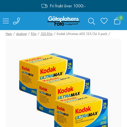
Fri frakt över 1000:-
0
Hem
Analogt
Film
135-Film
Kodak Ultramax 400 135/24 3-pack
NiSi ND-VARIO 1-5
Jupio
Stops True Color
Universalladdar