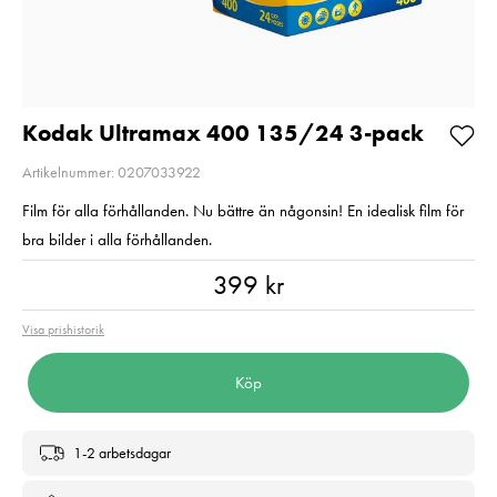
67mm
bl.a. Canon NB-
BP-727
Pris
1 990 kr
:
1 990 kr
Pris
499 kr
:
499 kr
I lager
I lager
Lägg i varukorgen
Kodak Ultramax 400 135/24 3-pack
Lägg i varuko
Artikelnummer: 0207033922
Film för alla förhållanden. Nu bättre än någonsin! En idealisk film för
bra bilder i alla förhållanden.
Pris
:
399 kr
399 kr
Visa prishistorik
Köp
1-2 arbetsdagar