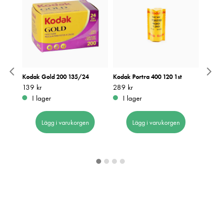
Kodak Gold 200 135/24
Kodak Portra 400 120 1st
Kodak
ra
Pris
139 kr
:
139 kr
Pris
289 kr
:
289 kr
Pris
369 k
:
3
I lager
I lager
I 
Lägg i varukorgen
Lägg i varukorgen