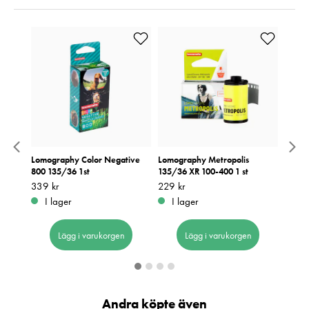
5mm
Lomography Color Negative
Lomography Metropolis
Lomo
800 135/36 1st
135/36 XR 100-400 1 st
Purpl
Pris
339 kr
:
339 kr
Pris
229 kr
:
229 kr
Pris
199 k
:
1
I lager
I lager
I 
Lägg i varukorgen
Lägg i varukorgen
Andra köpte även