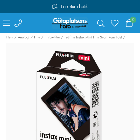
Fri retur i butik
Personlig service
0
Fri frakt över 1000:-
Hem
Analogt
Film
Instax-film
Fujifilm Instax Mini Film Svart Ram 10st
Fujifilm Instax Mini
Fujifilm Instax 
Evo Väska Svart
12 Väska Lilac 