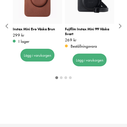
us
Instax Mini Evo Väska Brun
Fujifilm Instax Mini 99 Väska
Fujifi
Svart
Pris
299 kr
:
299 kr
Pris
2 190
:
2
Pris
269 kr
:
269 kr
I lager
I 
Beställningsvara
Lägg i varukorgen
Lägg i varukorgen