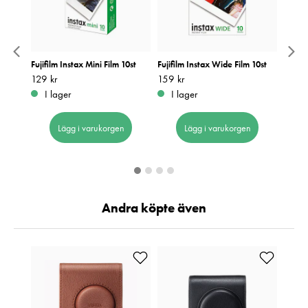
 Frame
Fujifilm Instax Mini Film 10st
Fujifilm Instax Wide Film 10st
Fujifi
Monoc
Pris
129 kr
:
129 kr
Pris
159 kr
:
159 kr
Pris
179 k
:
1
I lager
I lager
I 
Lägg i varukorgen
Lägg i varukorgen
Andra köpte även