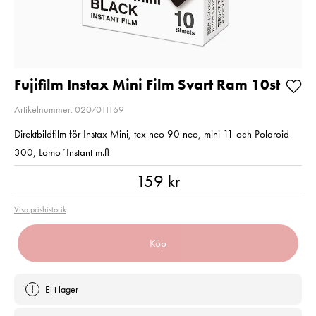
Pris
299 kr
:
299 kr
Pris
199 kr
:
199 kr
I lager
I lager
Lägg i varukorgen
Lägg i varuko
Fujifilm Instax Mini Film Svart Ram 10st
Artikelnummer: 0207011169
Direktbildfilm för Instax Mini, tex neo 90 neo, mini 11 och Polaroid
300, Lomo´Instant m.fl
Pris
:
159 kr
159 kr
Visa prishistorik
Köp
Ej i lager