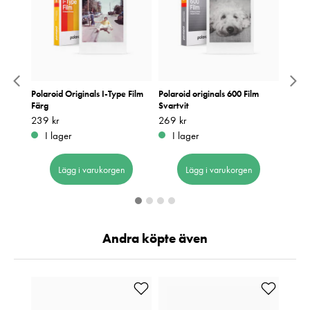
ck 48
Polaroid Originals I-Type Film
Polaroid originals 600 Film
Polaro
Färg
Svartvit
Pris
259 k
:
2
Pris
239 kr
:
239 kr
Pris
269 kr
:
269 kr
I 
I lager
I lager
Lägg i varukorgen
Lägg i varukorgen
Andra köpte även