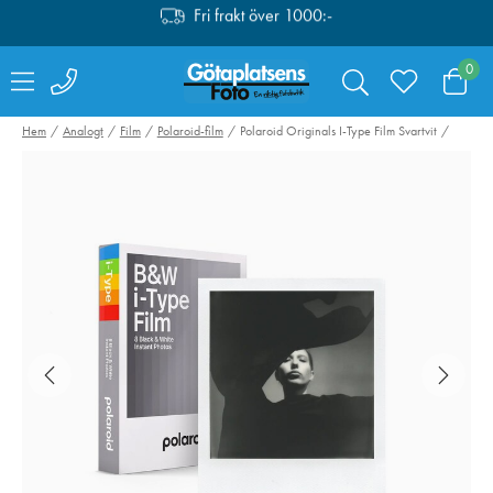
Fri retur i butik
0
Personlig service
Fri frakt över 1000:-
Hem
Analogt
Film
Polaroid-film
Polaroid Originals I-Type Film Svartvit
Lexar SDXC Pro
Peak Design Tr
Silver Plus 1066x
Tripod Alumini