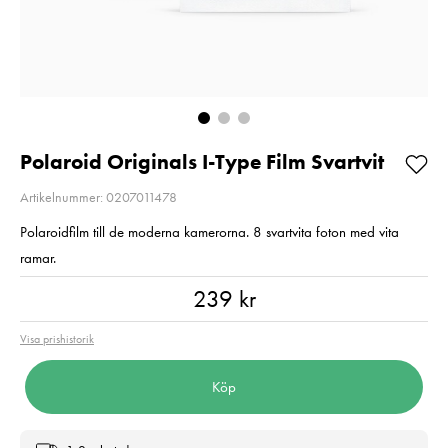
UHS-I U3 V30
Kampanjpris 
R205/W150 128GB
Rabatt! Gäller 
Pris
1 190 kr
:
1 190 kr
2026-08-31
I lager
Nuvarande pri
3 669 kr
3 669 kr
4 590 kr
Tidig
pris
:
4 590 kr
I lager
Lägg i varukorgen
Polaroid Originals I-Type Film Svartvit
Lägg i varuko
Artikelnummer: 0207011478
Polaroidfilm till de moderna kamerorna. 8 svartvita foton med vita
ramar.
Pris
:
239 kr
239 kr
Visa prishistorik
Köp