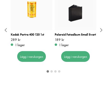
rcoal
Kodak Portra 400 120 1st
Polaroid Fotoalbum Small Svart
Kodak
Pris
289 kr
:
289 kr
Pris
189 kr
:
189 kr
Pris
169 k
:
1
I lager
I lager
I 
Lägg i varukorgen
Lägg i varukorgen