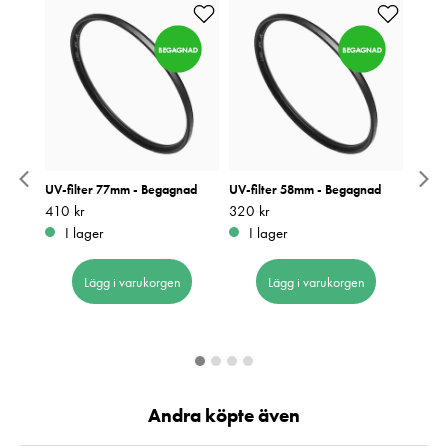
gagnad
UV-filter 77mm - Begagnad
UV-filter 58mm - Begagnad
UV-fi
Pris
410 kr
:
410 kr
Pris
320 kr
:
320 kr
Pris
260 k
:
2
I lager
I lager
I 
Lägg i varukorgen
Lägg i varukorgen
Andra köpte även