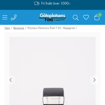
Fri retur i butik
0
Personlig service
Fri frakt över 1000:-
Hem
Begagnat
Olympus Electronic flash T 20 - Begagnad
Nikon FTZ II Mount
Leica Läderväs
Adapter
Lux Blå - 18846