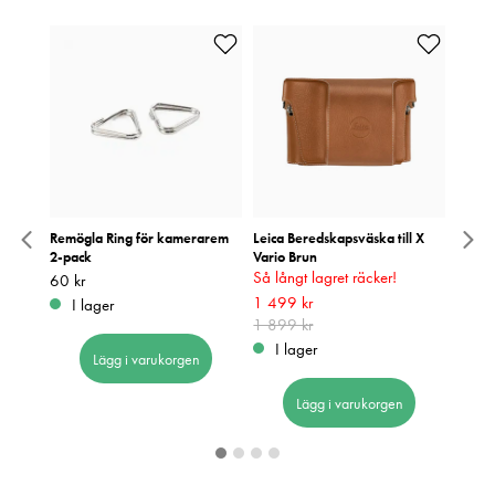
pter
Remögla Ring för kamerarem
Leica Beredskapsväska till X
Godox
82SV
2-pack
Vario Brun
Kamer
Så långt lagret räcker!
Pris
60 kr
:
60 kr
Pris
1 090
:
1
Tidigare
Nuvarande pris
1 499 kr
:
I lager
I 
1 499 kr
1 899 kr
Tidigare pris
:
1 899 kr
I lager
Lägg i varukorgen
Lägg i varukorgen