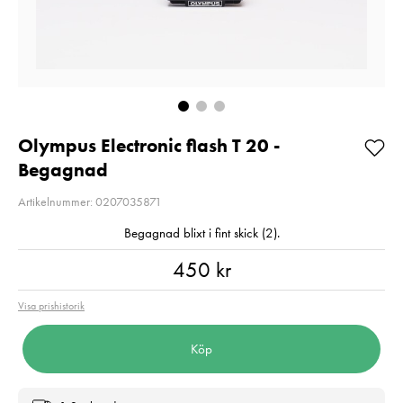
Så långt lagret
Pris
2 890 kr
:
2 890 kr
räcker!
I lager
Nuvarande pri
500 kr
500 kr
1 599 kr
Tidigare
Lägg i varukorgen
1 599 kr
I lager
Lägg i varuko
Olympus Electronic flash T 20 -
Begagnad
Artikelnummer: 0207035871
Begagnad blixt i fint skick (2).
Pris
:
450 kr
450 kr
Visa prishistorik
Köp