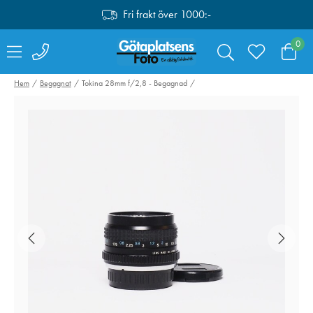
Fri frakt över 1000:-
0
Hem
Begagnat
Tokina 28mm f/2,8 - Begagnad
Fujifilm LC-X100V
NiSi IRND8 Pro
/X100VI Läderväska
Nano Huc 46m