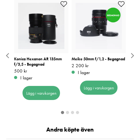
VR 18-
Konica Hexanon AR 135mm
Meike 50mm f/1,2 - Begagnad
Sigma
 VR -
f/3,5 - Begagnad
Bega
Pris
2 200 kr
:
2 200 kr
Pris
500 kr
:
500 kr
Pris
5 000
:
5
I lager
I lager
I 
Lägg i varukorgen
Lägg i varukorgen
Andra köpte även