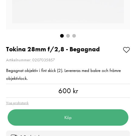
Svart
Pris
899 kr
:
899 kr
Pris
1 199 kr
:
1 199 kr
I lager
I lager
Lägg i varuko
Lägg i varukorgen
Tokina 28mm f/2,8 - Begagnad
Artikelnummer: 0207035857
Begagnat objektiv i fint skick (2). Levereras med bakre och främre
objektivlock.
Pris
:
600 kr
600 kr
Visa prishistorik
Köp