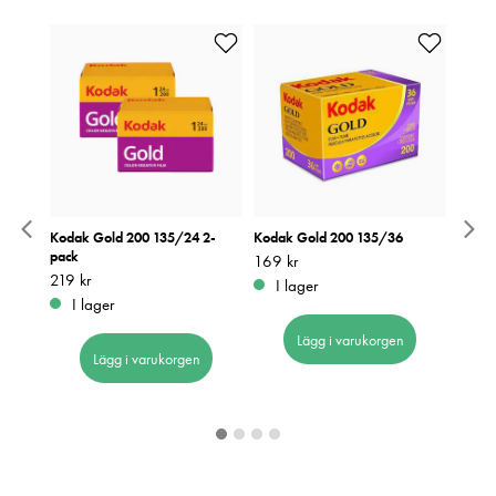
Kodak Gold 200 135/24 2-
Kodak Gold 200 135/36
Kodak
pack
Pris
169 kr
:
169 kr
Pris
139 k
:
1
Pris
219 kr
:
219 kr
I lager
I 
I lager
Lägg i varukorgen
Lägg i varukorgen