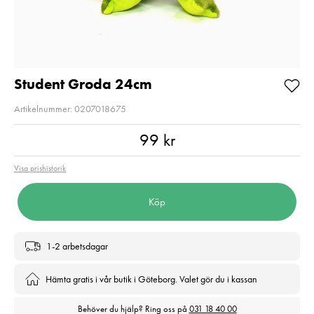
Pris
1 599 kr
:
1 599 kr
I lager
I lager
Lägg i varukorgen
Lägg i varuko
Student Groda 24cm
Artikelnummer: 0207018675
Pris
:
99 kr
99 kr
Visa prishistorik
Köp
1-2 arbetsdagar
Hämta gratis i vår butik i Göteborg. Valet gör du i kassan
Behöver du hjälp? Ring oss på
031 18 40 00