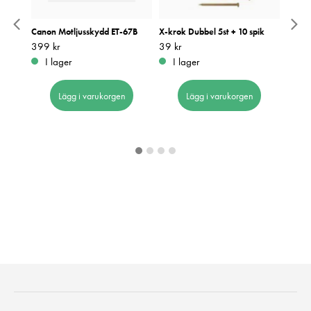
tector
Canon Motljusskydd ET-67B
X-krok Dubbel 5st + 10 spik
Hama 
E4/X-
25-pa
Pris
399 kr
:
399 kr
Pris
39 kr
:
39 kr
Pris
169 k
:
1
I lager
I lager
I 
Lägg i varukorgen
Lägg i varukorgen