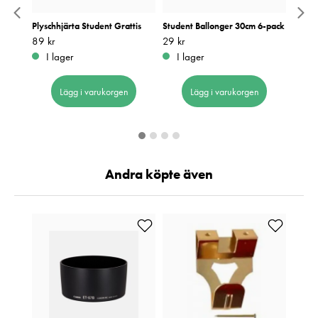
Plyschhjärta Student Grattis
Student Ballonger 30cm 6-pack
Stude
Pris
89 kr
:
89 kr
Pris
29 kr
:
29 kr
Pris
29 kr
:
2
I lager
I lager
I 
Lägg i varukorgen
Lägg i varukorgen
Andra köpte även