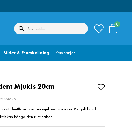
0
Bilder & Framkallning
Kampanjer
dent Mjukis 20cm
207024676
på studentflaket med en mjuk mobiltelefon. Blågult band
kelt kan hänga den runt halsen.