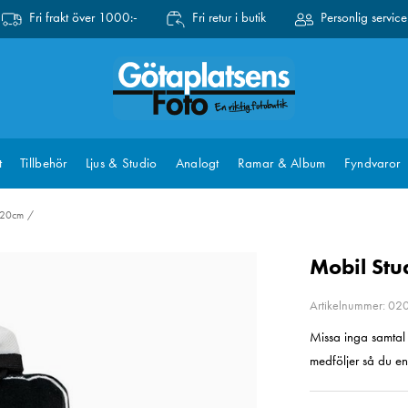
Fri frakt över 1000:-
Fri retur i butik
Personlig service
t
Tillbehör
Ljus & Studio
Analogt
Ramar & Album
Fyndvaror
 20cm
Mobil Stu
Artikelnummer: 0
Missa inga samtal 
medföljer så du en