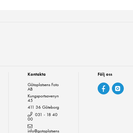
Kontakta
Följ oss
Götaplatsens Foto
AB
Kungsportsavenyn
45
411 36 Göteborg
031 - 18 40
00
info@gotaplatsens