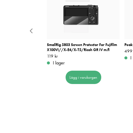
h Kamerarem Svart
SmallRig 5803 Screen Protector For Fujifilm
Peak
X100VI//X-E4/X-T5/Ricoh GR IV m.fl
Pris
499 
:
Pris
119 kr
:
119 kr
I
I lager
 i varukorgen
Lägg i varukorgen