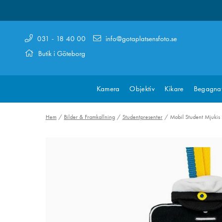
031 - 18 40 00
info@gotaplatsensfoto.se
Butik i Göteborg
Kamera
Objektiv
Kikare
Begagna
Hem
Bilder & Framkallning
Studentpresenter
Mobil Student Mjukis