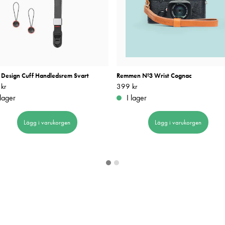
 Design Cuff Handledsrem Svart
Remmen Nº3 Wrist Cognac
kr
499 kr
Pris
399 kr
:
399 kr
 lager
I lager
Lägg i varukorgen
Lägg i varukorgen