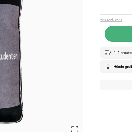
Pris
:
99 
Visa prishistorik
1-2 arbets
Hämta gratis