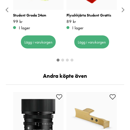
cm
Student Groda 24cm
Plyschhjärta Student Grattis
Stude
Groda
Pris
99 kr
:
99 kr
Pris
89 kr
:
89 kr
Pris
99 kr
:
9
I lager
I lager
I 
Lägg i varukorgen
Lägg i varukorgen
Andra köpte även