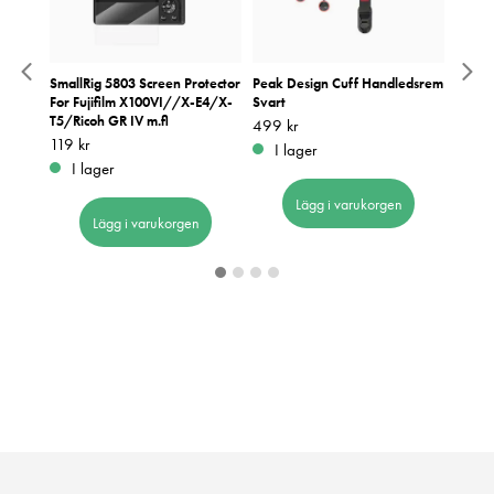
erarem
SmallRig 5803 Screen Protector
Peak Design Cuff Handledsrem
Remme
For Fujifilm X100VI//X-E4/X-
Svart
Pris
399 k
:
3
T5/Ricoh GR IV m.fl
Pris
499 kr
:
499 kr
I 
Pris
119 kr
:
119 kr
I lager
I lager
Lägg i varukorgen
Lägg i varukorgen