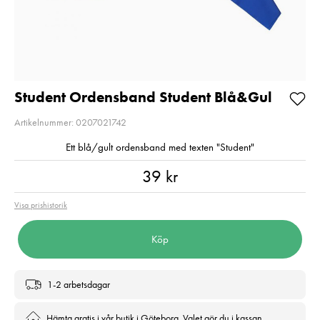
Aluminium svart -
Pris
289 kr
:
289 kr
Fyndvara
I lager
Fyndvara!
Visningsexemplar
Lägg i varuko
Nuvarande pris
1 499 kr
:
1 499 kr
1 990 kr
Tidigare
pris
:
1 990 kr
I lager
Student Ordensband Student Blå&Gul
Artikelnummer: 0207021742
Lägg i varukorgen
Ett blå/gult ordensband med texten "Student"
Pris
:
39 kr
39 kr
Visa prishistorik
Köp
1-2 arbetsdagar
Hämta gratis i vår butik i Göteborg. Valet gör du i kassan