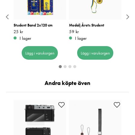
Student Band 2x120 cm
Medalj Årets Student
Stude
Pris
25 kr
:
25 kr
Pris
59 kr
:
59 kr
Pris
39 kr
:
3
I lager
I lager
I 
Lägg i varukorgen
Lägg i varukorgen
Andra köpte även