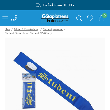
Fri frakt över 1000:-
0
Hem
Bilder & Framkallning
Studentpresenter
Student Ordensband Student Blå&Gul
Manfrotto Befree
Fujifilm Instax
Advanced Twist
Square Film 10