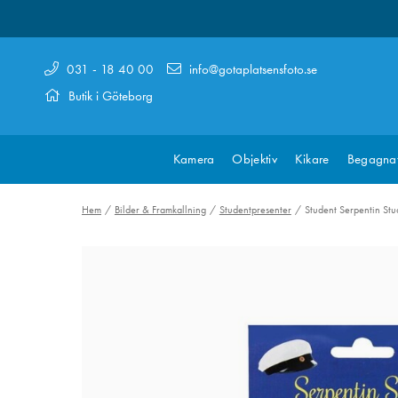
031 - 18 40 00
info@gotaplatsensfoto.se
Butik i Göteborg
Kamera
Objektiv
Kikare
Begagna
Hem
Bilder & Framkallning
Studentpresenter
Student Serpentin St