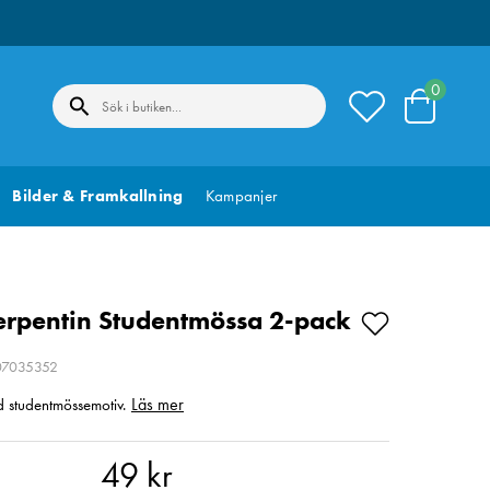
0
Bilder & Framkallning
Kampanjer
erpentin Studentmössa 2-pack
207035352
Läs mer
d studentmössemotiv.
r
49 kr