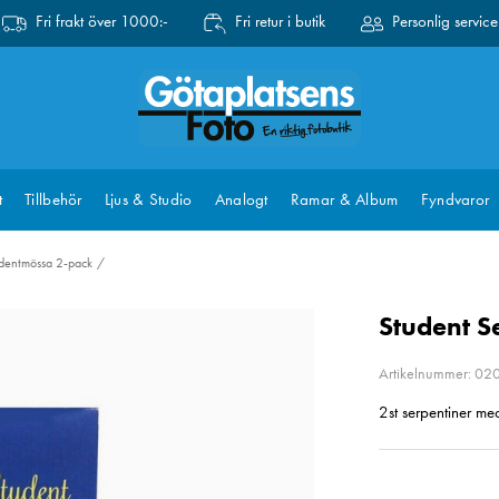
Fri frakt över 1000:-
Fri retur i butik
Personlig service
t
Tillbehör
Ljus & Studio
Analogt
Ramar & Album
Fyndvaror
udentmössa 2-pack
Student S
Artikelnummer: 0
2st serpentiner me
Pris
:
49 k