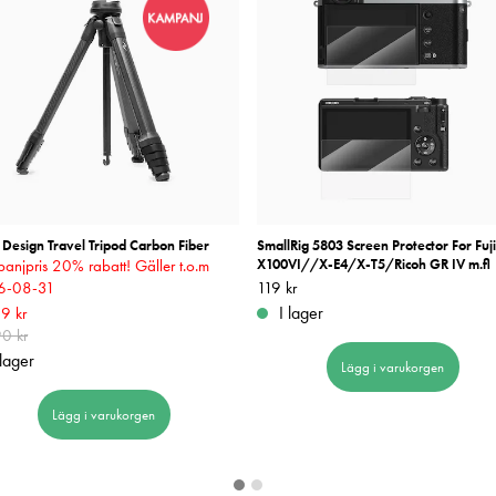
Design Travel Tripod Carbon Fiber
SmallRig 5803 Screen Protector For Fuji
anjpris 20% rabatt! Gäller t.o.m
X100VI//X-E4/X-T5/Ricoh GR IV m.fl
6-08-31
Pris
119 kr
:
119 kr
I lager
rande pris
9 kr
:
4 789 kr
Tidigare pris
:
0 kr
0 kr
 lager
Lägg i varukorgen
Lägg i varukorgen