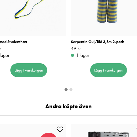
 med Studenthatt
Serpentin Gul/Blå 3,8m 2-pack
r
49 kr
Pris
49 kr
:
49 kr
 lager
I lager
Lägg i varukorgen
Lägg i varukorgen
Andra köpte även