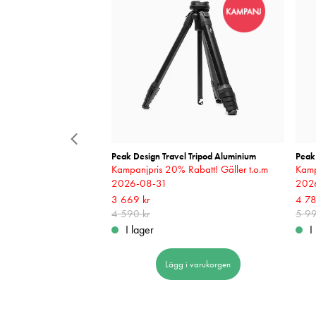
ini 13 Camera Case Dreamy
Peak Design Travel Tripod Aluminium
Peak 
Kampanjpris 20% Rabatt! Gäller t.o.m
Kamp
2026-08-31
202
Nuvarande pris
3 669 kr
:
3 669 kr
Tidigare pris
:
Nuva
4 78
4 590 kr
4 590 kr
5 99
5 99
I lager
I
 i varukorgen
Lägg i varukorgen