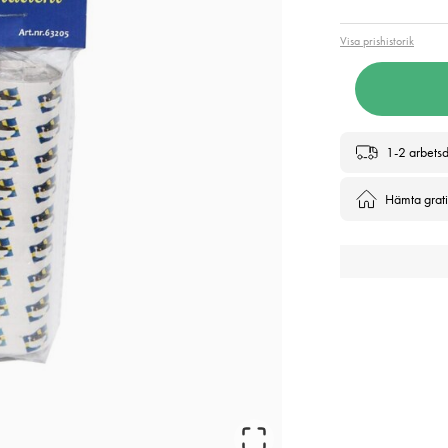
Visa prishistorik
1-2 arbets
Hämta gratis