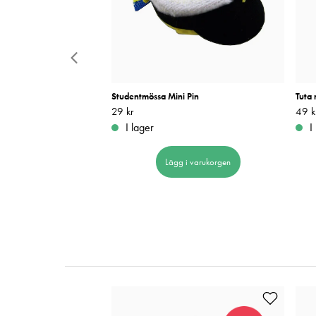
20 cm
Studentmössa Mini Pin
Tuta
Pris
29 kr
:
29 kr
Pris
49 k
:
I lager
I
 i varukorgen
Lägg i varukorgen