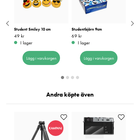
Band
Student Smiley 10 cm
Studentbjörn 9cm
Mobil
Pris
49 kr
:
49 kr
Pris
69 kr
:
69 kr
Pris
99 kr
:
9
I lager
I lager
I 
Lägg i varukorgen
Lägg i varukorgen
Andra köpte även