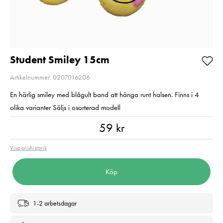
Balance
Pris
1 350 kr
:
1 350 kr
Pris
720 kr
:
720 kr
I lager
I lager
Lägg i varukorgen
Lägg i varuko
Student Smiley 15cm
Artikelnummer: 0207016206
En härlig smiley med blågult band att hänga runt halsen. Finns i 4
olika varianter Säljs i osorterad modell
Pris
:
59 kr
59 kr
Visa prishistorik
Köp
1-2 arbetsdagar