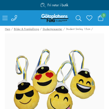
Fri retur i butik
Personlig service
0
Fri frakt över 1000:-
Hem
Bilder & Framkallning
Studentpresenter
Student Smiley 15cm
Canon Mount
Swarovski RB-S
Adapter EF-EOS R
Batteri till AT /