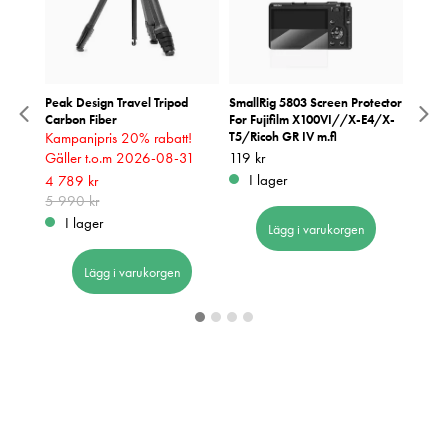
ing 3L
Peak Design Travel Tripod
SmallRig 5803 Screen Protector
Peak 
Carbon Fiber
For Fujifilm X100VI//X-E4/X-
Svart
Kampanjpris 20% rabatt!
T5/Ricoh GR IV m.fl
Pris
499 k
:
4
Gäller t.o.m 2026-08-31
Pris
119 kr
:
119 kr
I 
I lager
Nuvarande pris
4 789 kr
:
4 789 kr
5 990 kr
Tidigare pris
:
5 990 kr
I lager
Lägg i varukorgen
Lägg i varukorgen