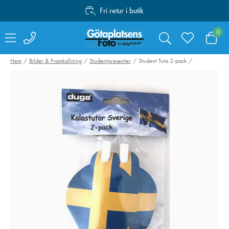
Fri retur i butik
Personlig service
0
Fri frakt över 1000:-
Hem
Bilder & Framkallning
Studentpresenter
Student Tuta 2-pack
Canon Mount
Peak Design Tr
Adapter EF-EOS R
Tripod Carbon F