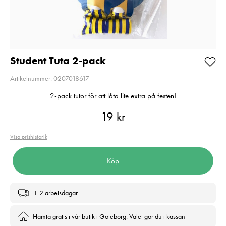
Kampanjpris 
Pris
1 350 kr
:
1 350 kr
rabatt! Gäller 
I lager
2026-08-31
Nuvarande pri
4 789 kr
Lägg i varukorgen
4 789 kr
5 990 kr
Tidiga
5 990 kr
Student Tuta 2-pack
I lager
Artikelnummer: 0207018617
Lägg i varuko
2-pack tutor för att låta lite extra på festen!
Pris
:
19 kr
19 kr
Visa prishistorik
Köp
1-2 arbetsdagar
Hämta gratis i vår butik i Göteborg. Valet gör du i kassan