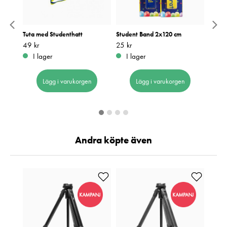
2-pack
Tuta med Studenthatt
Student Band 2x120 cm
Stude
Stude
Pris
49 kr
:
49 kr
Pris
25 kr
:
25 kr
Pris
49 kr
:
4
I lager
I lager
I 
Lägg i varukorgen
Lägg i varukorgen
Andra köpte även