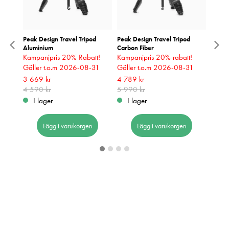
amera
Peak Design Travel Tripod
Peak Design Travel Tripod
Small
Aluminium
Carbon Fiber
For F
Kampanjpris 20% Rabatt!
Kampanjpris 20% rabatt!
T5/Ric
Gäller t.o.m 2026-08-31
Gäller t.o.m 2026-08-31
Pris
119 k
:
1
I 
Nuvarande pris
3 669 kr
:
Nuvarande pris
4 789 kr
:
3 669 kr
4 590 kr
Tidigare pris
:
4 789 kr
5 990 kr
Tidigare pris
:
5 990 kr
4 590 kr
I lager
I lager
Lägg i varukorgen
Lägg i varukorgen