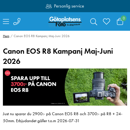
Personlig service
Fri frakt över 1000:-
0
Hem
Canon EOS R8 Kampanj Maj-Juni 2026
Canon EOS R8 Kampanj Maj-Juni
2026
Just nu sparar du 2900:- på Canon EOS R8 och 3700:- på R8 + 24-
50mm. Erbjudandet gäller t.o.m 2026-07-31
Hähnel kabelset för
SmallRig 4071
Captur till Fujifilm
Kamerabatteri 