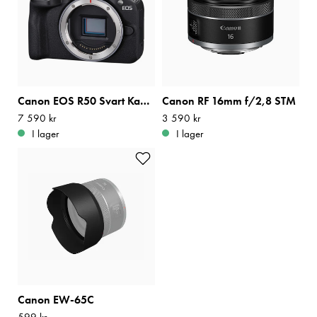
Canon EOS R50 Svart Kamerahus
Canon RF 16mm f/2,8 STM
Pris
7 590 kr
:
7 590 kr
Pris
3 590 kr
:
3 590 kr
I lager
I lager
Canon EW-65C