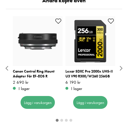
Andra köpte även
cro IS
Canon Control Ring Mount
Lexar SDXC Pro 2000x UHS-II
Canon
Adapter För EF-EOS R
U3 V90 R300/W260 256GB
Pris
2 390
:
2
Pris
2 690 kr
:
2 690 kr
Pris
6 190 kr
:
6 190 kr
I 
I lager
I lager
Lägg i varukorgen
Lägg i varukorgen