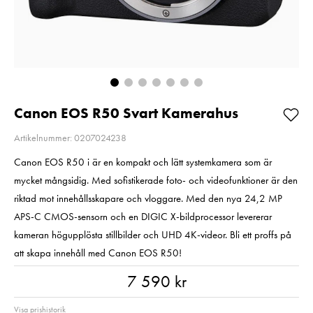
200MB/s UHS-I C10
2
V30 U3
Pris
2 220 kr
:
2 220 kr
Pris
699 kr
:
699 kr
I lager
I lager
Lägg i varuko
Lägg i varukorgen
Canon EOS R50 Svart Kamerahus
Artikelnummer: 0207024238
Canon EOS R50 i är en kompakt och lätt systemkamera som är
mycket mångsidig. Med sofistikerade foto- och videofunktioner är den
riktad mot innehållsskapare och vloggare. Med den nya 24,2 MP
APS-C CMOS-sensorn och en DIGIC X-bildprocessor levererar
kameran högupplösta stillbilder och UHD 4K-videor. Bli ett proffs på
att skapa innehåll med Canon EOS R50!
Pris
:
7 590 kr
7 590 kr
Visa prishistorik