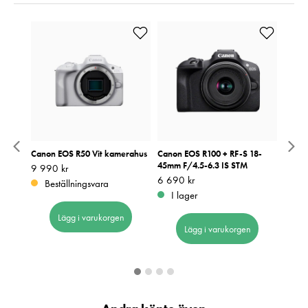
s
Canon EOS R50 Vit kamerahus
Canon EOS R100 + RF-S 18-
Canon
45mm F/4.5-6.3 IS STM
45mm 
Pris
9 990 kr
:
9 990 kr
55-21
Pris
6 690 kr
:
6 690 kr
Beställningsvara
Pris
9 490
:
9
I lager
I 
Lägg i varukorgen
Lägg i varukorgen