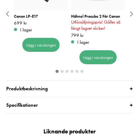
sare
Canon LP-E17
Hähnel Procube 2 För Canon
Zeiss 
Utförsäljningspris! Gäller så
Blåsbä
Pris
699 kr
:
699 kr
långt lagret räcker!
Pris
549 k
:
5
I lager
I 
Pris
799 kr
:
799 kr
I lager
Lägg i varukorgen
Lägg i varukorgen
+
Produktbeskrivning
+
Specifikationer
Liknande produkter