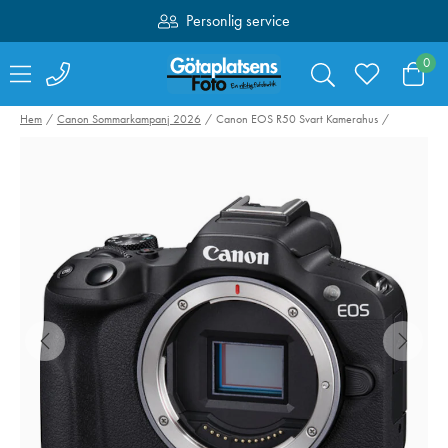
Personlig service
Fri frakt över 1000:-
0
Hem
Canon Sommarkampanj 2026
Canon EOS R50 Svart Kamerahus
Sandisk SDXC
Swarovski Vari
Extreme Pro 64GB
Phone Adapter