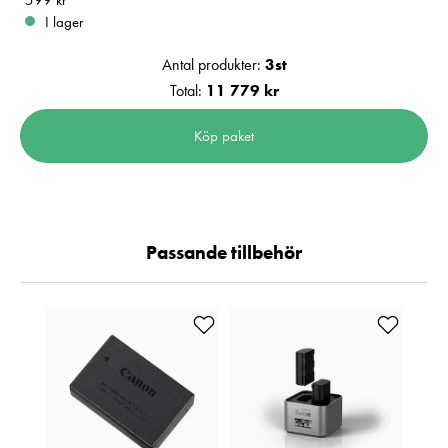
Pris
599 kr
:
599 kr
I lager
Antal produkter:
3
st
Total:
11 779 kr
Köp paket
Passande tillbehör