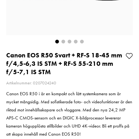
2
E6NH
Pris
2 220 kr
:
2 220 kr
Pris
319 kr
:
319 
I lager
Bestäl
Lägg i varukorgen
Lägg i v
Canon EOS R50 Svart + RF-S 18-45 mm
f/4,5-6,3 IS STM + RF-S 55-210 mm
f/5-7,1 IS STM
Artikelnummer: 0207024240
Canon EOS R50 i är en kompakt och lätt systemkamera som är
mycket mångsidig. Med sofistikerade foto- och videofunktioner är den
riktad mot innehållsskapare och vloggare. Med den nya 24,2 MP
APS-C CMOS-sensorn och en DIGIC X-bildprocessor levererar
kameran högupplösta stillbilder och UHD 4K-videor. Bli ett proffs på
att skapa innehåll med Canon EOS R50!