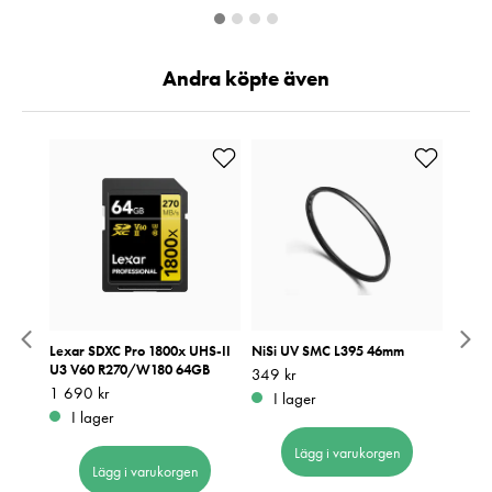
Andra köpte även
us
Lexar SDXC Pro 1800x UHS-II
NiSi UV SMC L395 46mm
NiSi 
U3 V60 R270/W180 64GB
Pris
349 kr
:
349 kr
Pris
399 k
:
3
Pris
1 690 kr
:
1 690 kr
I lager
I 
I lager
Lägg i varukorgen
Lägg i varukorgen