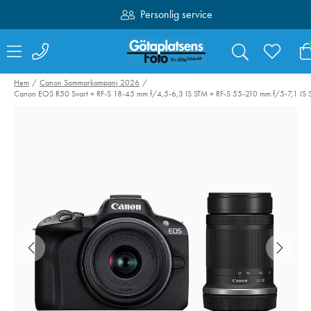
Personlig service
Fri frakt över 1000:-
Hem
Canon Sommarkampanj 2026
Canon EOS R50 Svart + RF-S 18-45 mm f/4,5-6,3 IS STM + RF-S 55-210 mm f/5-7,1 IS
Swarovski Variable
SmallRig 
Phone Adapter VPA
Kamerabat