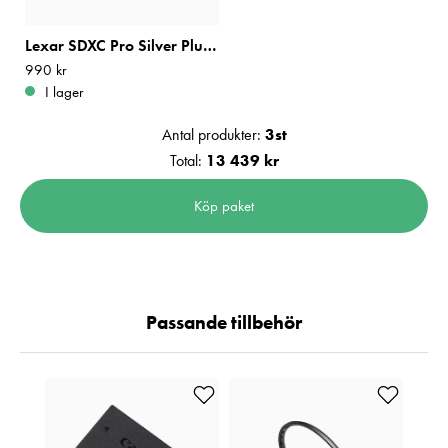
Lexar SDXC Pro Silver Plus 1066x UHS-I U3 V30 R205/W150 128GB
Pris
990 kr
:
990 kr
I lager
Antal produkter:
3
st
Total:
13 439 kr
Köp paket
Passande tillbehör