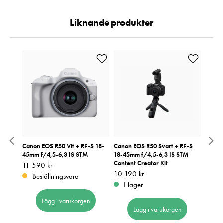
Liknande produkter
Canon EOS R50 Vit + RF-S 18-
Canon EOS R50 Svart + RF-S
Canon
45mm f/4,5-6,3 IS STM
18-45mm f/4,5-6,3 IS STM
45mm 
Content Creator Kit
55-21
Pris
11 590 kr
:
11 590 kr
Pris
10 190 kr
:
10 190 kr
Pris
9 490
:
9
Beställningsvara
I lager
I 
Lägg i varukorgen
Lägg i varukorgen