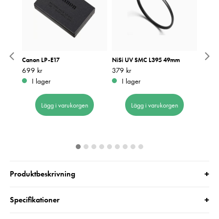
 UV
Canon LP-E17
NiSi UV SMC L395 49mm
NiSi 
Pris
699 kr
:
699 kr
Pris
379 kr
:
379 kr
Pris
459 k
:
4
I lager
I lager
I 
Lägg i varukorgen
Lägg i varukorgen
+
Produktbeskrivning
+
Specifikationer