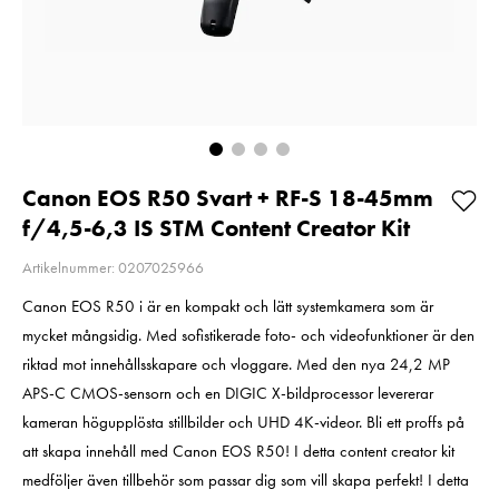
Så långt lagret
Pris
1 350 kr
:
1 350 kr
räcker!
I lager
Nuvarande pris
99 kr
:
99 kr
189 kr
Tidigare pris
:
Lägg i varuko
189 kr
I lager
Lägg i varukorgen
Canon EOS R50 Svart + RF-S 18-45mm
f/4,5-6,3 IS STM Content Creator Kit
Artikelnummer: 0207025966
Canon EOS R50 i är en kompakt och lätt systemkamera som är
mycket mångsidig. Med sofistikerade foto- och videofunktioner är den
riktad mot innehållsskapare och vloggare. Med den nya 24,2 MP
APS-C CMOS-sensorn och en DIGIC X-bildprocessor levererar
kameran högupplösta stillbilder och UHD 4K-videor. Bli ett proffs på
att skapa innehåll med Canon EOS R50! I detta content creator kit
medföljer även tillbehör som passar dig som vill skapa perfekt! I detta