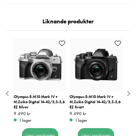
Liknande produkter
RF-S
Olympus E-M10 Mark IV +
Olympus E-M10 Mark IV +
Nikon
STM
M.Zuiko Digital 14-42/3,5-5,6
M.Zuiko Digital 14-42/3,5-5,6
Pris
9 980
:
9
EZ Silver
EZ Svart
I 
Pris
9 490 kr
:
9 490 kr
Pris
9 490 kr
:
9 490 kr
I lager
I lager
Lägg i varukorgen
Lägg i varukorgen