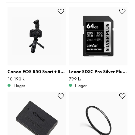
Canon EOS R50 Svart + RF-S 18-45mm f/4,5-6,3 IS STM Content Creator Kit
Lexar SDXC Pro Silver Plus 1066x UHS-I U3 V30 R205/W100 64GB
Pris
10 190 kr
:
10 190 kr
Pris
799 kr
:
799 kr
I lager
I lager