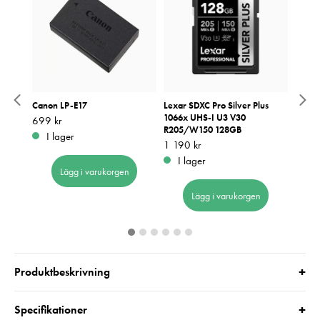
HS-II
Canon LP-E17
Lexar SDXC Pro Silver Plus
NiSi 
6GB
1066x UHS-I U3 V30
Pris
699 kr
:
699 kr
Pris
379 k
:
3
R205/W150 128GB
I lager
I 
Pris
1 190 kr
:
1 190 kr
I lager
Lägg i varukorgen
Lägg i varukorgen
+
Produktbeskrivning
+
Specifikationer