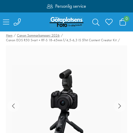
Personlig service
Fri frakt över 1000:-
0
Hem
Canon Sommarkampanj 2026
Canon EOS R50 Svart + RF-S 18-45mm f/4,5-6,3 IS STM Content Creator Kit
Hähnel kabelset för
Canon Mount
Captur till Fujifilm
Adapter EF-EO