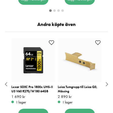
Andra köpte även
m
Lexar SDXC Pro 1800x UHS-II
Leica Tumgrepp till Leica Q3,
NiSi 
U3 V60 R270/W180 64GB
Mässing
Pris
379 k
:
3
Pris
1 690 kr
:
1 690 kr
Pris
2 890 kr
:
2 890 kr
I 
I lager
I lager