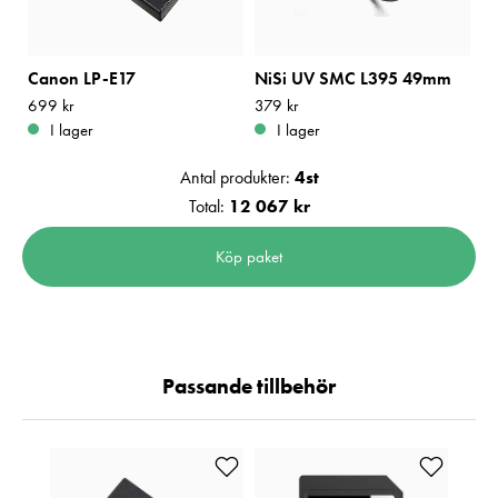
Canon LP-E17
NiSi UV SMC L395 49mm
Pris
699 kr
:
699 kr
Pris
379 kr
:
379 kr
I lager
I lager
Antal produkter:
4
st
Total:
12 067 kr
Köp paket
Passande tillbehör