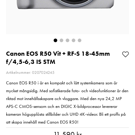
Pris
549 kr
:
549 kr
Pris
289 kr
:
289 kr
I lager
I lager
Lägg i varukorgen
Lägg i varuko
Canon EOS R50 Vit + RF-S 18-45mm
f/4,5-6,3 IS STM
Artikelnummer: 0207024245
Canon EOS R50 i är en kompakt och lätt systemkamera som är
mycket mångsidig. Med sofistikerade foto- och videofunktioner är den
riktad mot innehållsskapare och vloggare. Med den nya 24,2 MP
APS-C CMOS-sensorn och en DIGIC X-bildprocessor levererar
kameran högupplösta stillbilder och UHD 4K-videor. Bli ett proffs på
att skapa innehåll med Canon EOS R50!
Pris
:
11 590 kr
11 590 kr