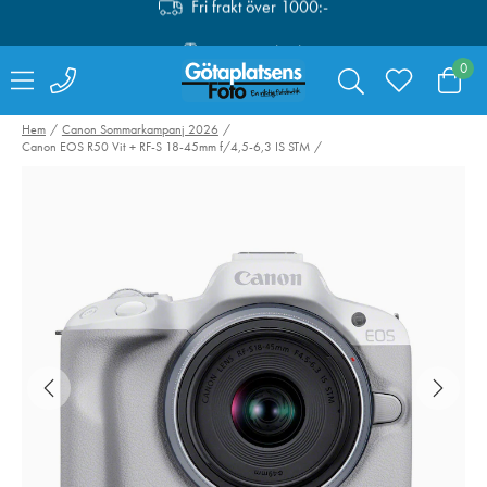
Fri retur i butik
Personlig service
0
Fri frakt över 1000:-
Hem
Canon Sommarkampanj 2026
Canon EOS R50 Vit + RF-S 18-45mm f/4,5-6,3 IS STM
NiSi NC UV-Filter till
Fujifilm Instax
Fujifilm X100VI Svart
Square Film 10