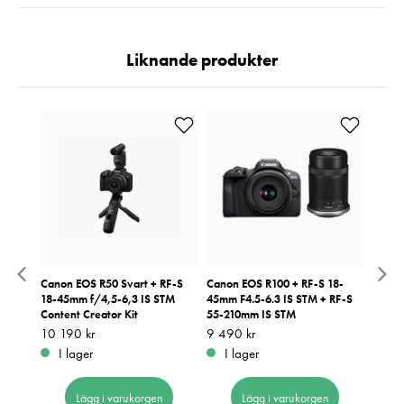
Liknande produkter
Canon EOS R50 Svart + RF-S
Canon EOS R100 + RF-S 18-
Canon
18-45mm f/4,5-6,3 IS STM
45mm F4.5-6.3 IS STM + RF-S
45mm 
Content Creator Kit
55-210mm IS STM
Pris
6 690
:
6
Pris
10 190 kr
:
10 190 kr
Pris
9 490 kr
:
9 490 kr
I 
I lager
I lager
Lägg i varukorgen
Lägg i varukorgen