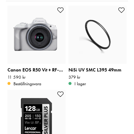
Canon EOS R50 Vit + RF-S 18-45mm f/4,5-6,3 IS STM
NiSi UV SMC L395 49mm
Pris
11 590 kr
:
11 590 kr
Pris
379 kr
:
379 kr
Beställningsvara
I lager