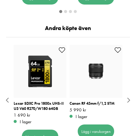
Andra köpte även
ujifilm
Lexar SDXC Pro 1800x UHS-II
Canon RF 45mm f/1,2 STM
NiSi 
U3 V60 R270/W180 64GB
Pris
5 990 kr
:
5 990 kr
Pris
349 k
:
3
Pris
1 690 kr
:
1 690 kr
I lager
I 
I lager
Lägg i varukorgen