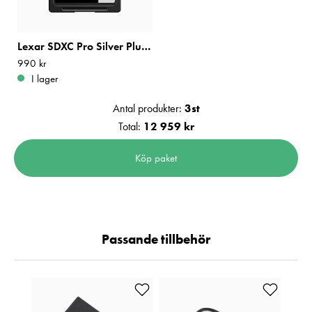
Lexar SDXC Pro Silver Plus 1066x UHS-I U3 V30 R205/W150 128GB
Pris
990 kr
:
990 kr
I lager
Antal produkter:
3
st
Total:
12 959 kr
Köp paket
Passande tillbehör