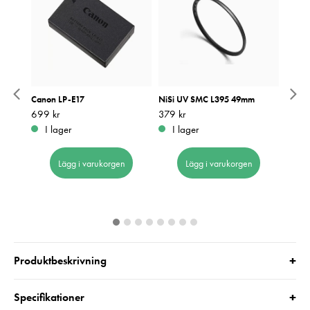
 UV
Canon LP-E17
NiSi UV SMC L395 49mm
Zeiss 
Blåsbä
Pris
699 kr
:
699 kr
Pris
379 kr
:
379 kr
Pris
549 k
:
5
I lager
I lager
I 
Lägg i varukorgen
Lägg i varukorgen
+
Produktbeskrivning
+
Specifikationer