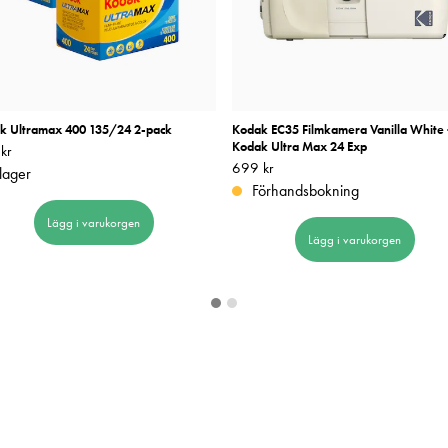
k Ultramax 400 135/24 2-pack
Kodak EC35 Filmkamera Vanilla White 
Kodak Ultra Max 24 Exp
kr
269 kr
Pris
699 kr
:
699 kr
 lager
Förhandsbokning
Lägg i varukorgen
Lägg i varukorgen