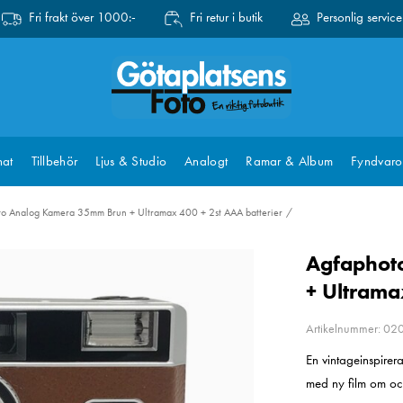
Fri frakt över 1000:-
Fri retur i butik
Personlig service
at
Tillbehör
Ljus & Studio
Analogt
Ramar & Album
Fyndvaro
o Analog Kamera 35mm Brun + Ultramax 400 + 2st AAA batterier
Agfaphot
+ Ultrama
Artikelnummer: 0
En vintageinspire
med ny film om oc