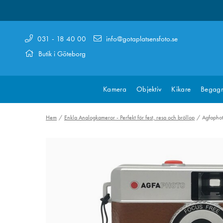
031 - 18 40 00
info@gotaplatsensfoto.se
Butik i Göteborg
Kamera
Objektiv
Kikare
Begagn
Hem
Enkla Analogkameror - Perfekt för fest, resa och bröllop
Agfaphot