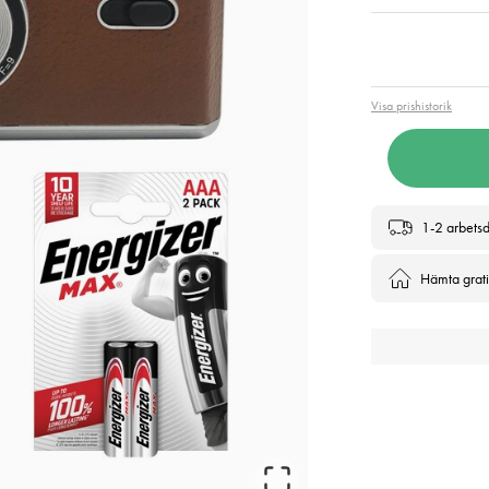
Pris
:
636
Visa prishistorik
1-2 arbets
Hämta gratis