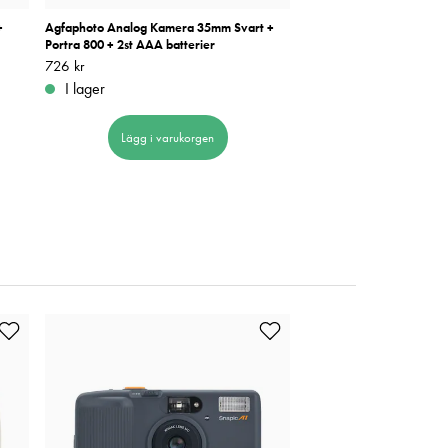
+
Agfaphoto Analog Kamera 35mm Svart +
Agfaphoto Analog kamer
Portra 800 + 2st AAA batterier
Portra 800 + 2st AAA batt
Pris
726 kr
:
726 kr
Pris
726 kr
:
726 kr
I lager
I lager
Lägg i varukorgen
Lägg i varuk