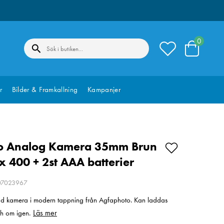
0
r
Bilder & Framkallning
Kampanjer
o Analog Kamera 35mm Brun
x 400 + 2st AAA batterier
207023967
rad kamera i modern tappning från Agfaphoto. Kan laddas
Läs mer
h om igen.