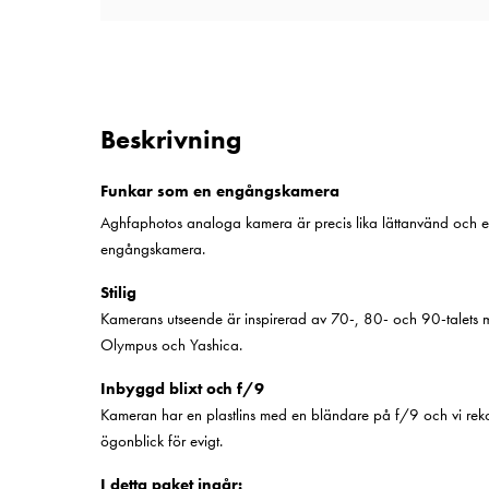
Beskrivning
Funkar som en engångskamera
Aghfaphotos analoga kamera är precis lika lättanvänd och 
engångskamera.
Stilig
Kamerans utseende är inspirerad av 70-, 80- och 90-talets 
Olympus och Yashica.
Inbyggd blixt och f/9
Kameran har en plastlins med en bländare på f/9 och vi reko
ögonblick för evigt.
I detta paket ingår: