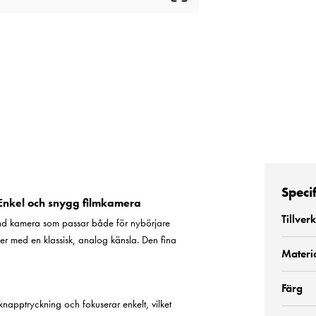
Speci
nkel och snygg filmkamera
Tillver
d kamera som passar både för nybörjare
der med en klassisk, analog känsla. Den fina
Materi
Färg
napptryckning och fokuserar enkelt, vilket