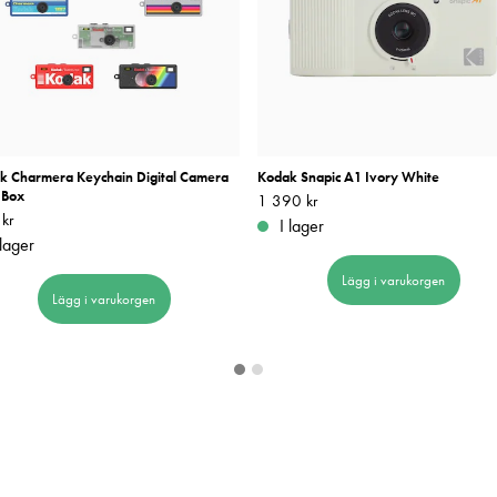
k Charmera Keychain Digital Camera
Kodak Snapic A1 Ivory White
 Box
Pris
1 390 kr
:
1 390 kr
kr
439 kr
I lager
 lager
Lägg i varukorgen
Lägg i varukorgen