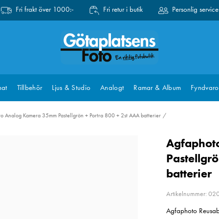
Fri frakt över 1000:-
Fri retur i butik
Personlig service
at
Tillbehör
Ljus & Studio
Analogt
Ramar & Album
Fyndvaro
o Analog Kamera 35mm Pastellgrön + Portra 800 + 2st AAA batterier
Agfaphot
Pastellgr
batterier
Artikelnummer: 02
Agfaphoto Reusabl