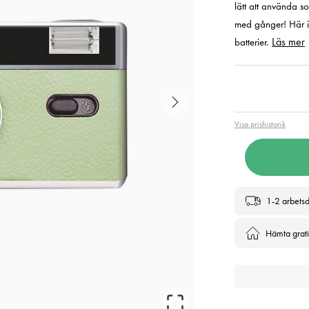
lätt att använda 
med gånger! Här 
Läs mer
batterier.
Pris
:
726
Visa prishistorik
1-2 arbets
Hämta gratis