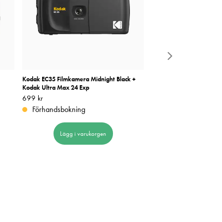
Kodak EC35 Filmkamera Midnight Black +
Kodak Snapic A1 Rhino G
Kodak Ultra Max 24 Exp
Pris
1 390 kr
:
1 390 kr
Pris
699 kr
:
699 kr
I lager
Förhandsbokning
Lägg i varuk
Lägg i varukorgen