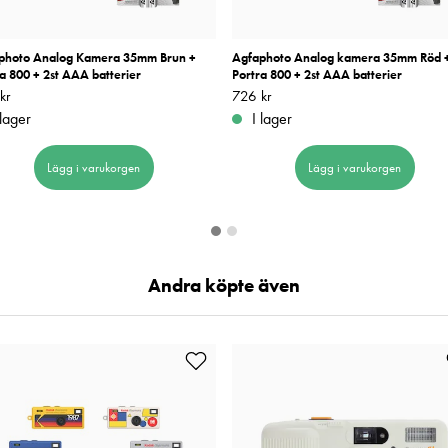
photo Analog Kamera 35mm Brun +
Agfaphoto Analog kamera 35mm Röd 
a 800 + 2st AAA batterier
Portra 800 + 2st AAA batterier
kr
726 kr
Pris
726 kr
:
726 kr
 lager
I lager
Lägg i varukorgen
Lägg i varukorgen
Andra köpte även