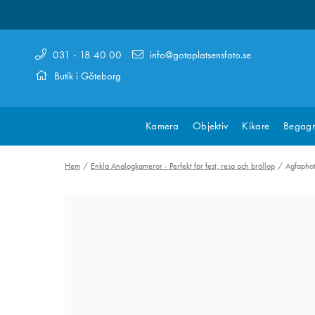
031 - 18 40 00
info@gotaplatsensfoto.se
Butik i Göteborg
Kamera
Objektiv
Kikare
Begagn
Hem
Enkla Analogkameror - Perfekt för fest, resa och bröllop
Agfaphot