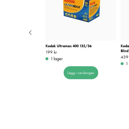
g Kamera 35mm Brun
Kodak Ultramax 400 135/36
Koda
Blind
Pris
199 kr
:
199 kr
Pris
439 
:
I lager
I
 i varukorgen
Lägg i varukorgen