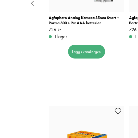
g Kamera 35mm Svart
Agfaphoto Analog Kamera 35mm Svart +
Agfa
Portra 800 + 2st AAA batterier
Portr
Pris
726 kr
:
726 kr
Pris
726 
:
I lager
I
 i varukorgen
Lägg i varukorgen