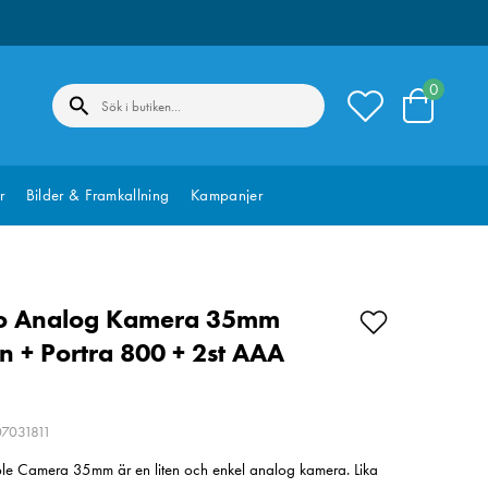
0
r
Bilder & Framkallning
Kampanjer
o Analog Kamera 35mm
ön + Portra 800 + 2st AAA
07031811
e Camera 35mm är en liten och enkel analog kamera. Lika