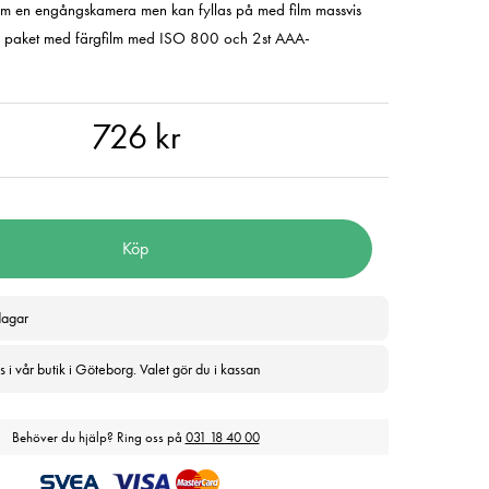
som en engångskamera men kan fyllas på med film massvis
i paket med färgfilm med ISO 800 och 2st AAA-
 kr
726 kr
Köp
dagar
 i vår butik i Göteborg. Valet gör du i kassan
Behöver du hjälp? Ring oss på
031 18 40 00