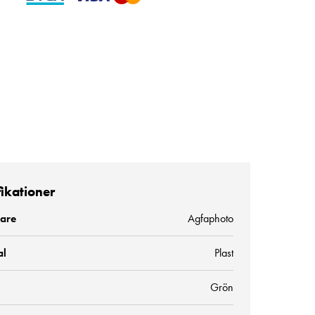
fikationer
kare
Agfaphoto
al
Plast
Grön