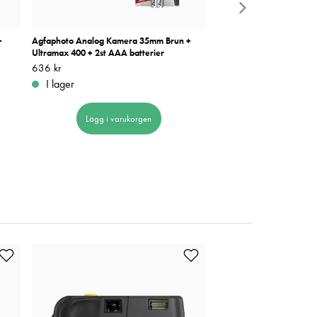
+
Agfaphoto Analog Kamera 35mm Brun +
Agfaphoto Analog Kamer
Ultramax 400 + 2st AAA batterier
Ultramax 400/24 + 2st A
Pris
636 kr
:
636 kr
Pris
636 kr
:
636 kr
I lager
I lager
Lägg i varukorgen
Lägg i varuk