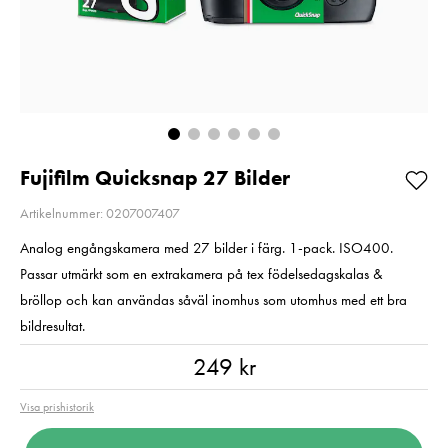
Pris
549 kr
:
549 kr
Pris
289 kr
:
289 kr
I lager
I lager
Lägg i varukorgen
Lägg i varuko
Fujifilm Quicksnap 27 Bilder
Artikelnummer: 0207007407
Analog engångskamera med 27 bilder i färg. 1-pack. ISO400.
Passar utmärkt som en extrakamera på tex födelsedagskalas &
bröllop och kan användas såväl inomhus som utomhus med ett bra
bildresultat.
Pris
:
249 kr
249 kr
Visa prishistorik