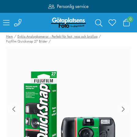
Personlig service
Fri frakt över 1000:-
0
Hem
Enkla Analogkameror - Perfekt för fest, resa och bröllop
Fujifilm Quicksnap 27 Bilder
NiSi NC UV-Filter till
Fujifilm Instax
Fujifilm X100VI Svart
Square Film 10