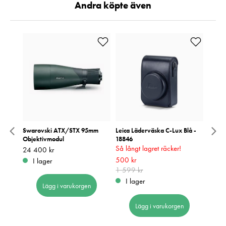
Andra köpte även
 1st
Swarovski ATX/STX 95mm
Leica Läderväska C-Lux Blå -
SnapR
Objektivmodul
18846
Blind 
Så långt lagret räcker!
Pris
24 400 kr
:
24 400 kr
Pris
399 k
:
3
Nuvarande pris
500 kr
:
500 kr
Tidigare
I lager
I 
pris
1 599 kr
:
1 599 kr
I lager
Lägg i varukorgen
Lägg i varukorgen