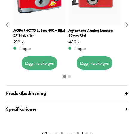
ra
AGFAPHOTO LeBox 400 + Blixt
Agfaphoto Analog kamera
Agfap
27 Bilder 1st
35mm Röd
35mm
Pris
219 kr
:
219 kr
Pris
439 kr
:
439 kr
Pris
439 k
:
4
I lager
I lager
I 
Lägg i varukorgen
Lägg i varukorgen
+
Produktbeskrivning
+
Specifikationer