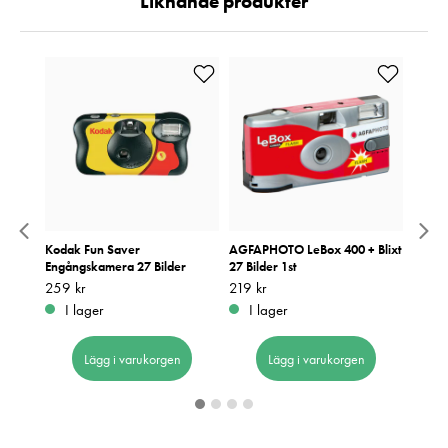
Liknande produkter
ra
Kodak Fun Saver
AGFAPHOTO LeBox 400 + Blixt
Kodak
Engångskamera 27 Bilder
27 Bilder 1st
27 bil
Pris
259 kr
:
259 kr
Pris
219 kr
:
219 kr
Pris
289 k
:
2
I lager
I lager
I 
Lägg i varukorgen
Lägg i varukorgen