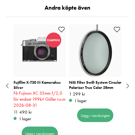
Andra köpte även
d
Fujifilm X-T30 III Kamerahus
NiSi Filter Swift System Circular
NiSi C
Silver
Polarizer True Color 58mm
Polari
t!
Få Fujinon XC 35mm f/2,0
CPL P
Pris
1 299 kr
:
1 299 kr
31
för endast 199kr! Gäller t.o.m
Pris
1 090
:
1
I lager
2026-08-31
I 
Pris
11 490 kr
:
11 490 kr
Lägg i varukorgen
I lager
Lägg i varukorgen