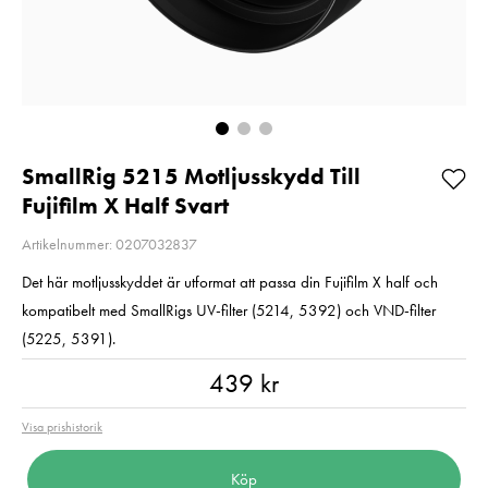
Balance
Pris
1 350 kr
:
1 350 kr
Pris
720 kr
:
720 kr
I lager
I lager
Lägg i varukorgen
Lägg i varuko
SmallRig 5215 Motljusskydd Till
Fujifilm X Half Svart
Artikelnummer: 0207032837
Det här motljusskyddet är utformat att passa din Fujifilm X half och
kompatibelt med SmallRigs UV-filter (5214, 5392) och VND-filter
(5225, 5391).
Pris
:
439 kr
439 kr
Visa prishistorik
Köp