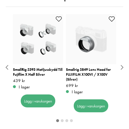
Kit
SmallRig 5393 Motljusskydd Till
Smallrig 5849 Lens Hood for
Canon
Fujifilm X Half Silver
FUJIFILM X100VI / X100V
Pris
319 k
:
3
(Silver)
Pris
439 kr
:
439 kr
I 
Pris
699 kr
:
699 kr
I lager
I lager
Lägg i varukorgen
Lägg i varukorgen