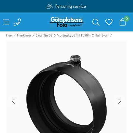
Personlig service
Fri frakt över 1000:-
0
Hem
Fyndvaror
SmallRig 5215 Motljusskydd Till Fujifilm X Half Svart
Canon Mount
Swarovski RB-S
Adapter EF-EOS R
Batteri till AT /