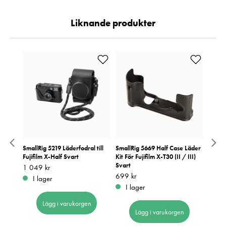
Liknande produkter
a för
SmallRig 5219 Läderfodral till
SmallRig 5669 Half Case Läder
Small
 Brun
Fujifilm X-Half Svart
Kit För Fujifilm X-T30 (II / III)
Brun T
Svart
Pris
1 049 kr
:
1 049 kr
Pris
749 k
:
7
Pris
699 kr
:
699 kr
I lager
I 
I lager
Lägg i varukorgen
Lägg i varukorgen