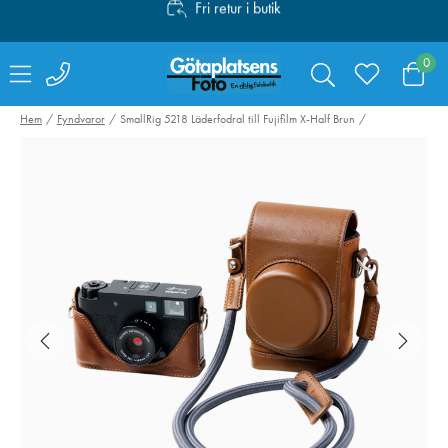
Personlig service
Fri frakt över 1000:-
0
Hem
Fyndvaror
SmallRig 5218 Läderfodral till Fujifilm X-Half Brun
SmallRig 4071
Canon Mount
Kamerabatteri LP-
Adapter EF-EO