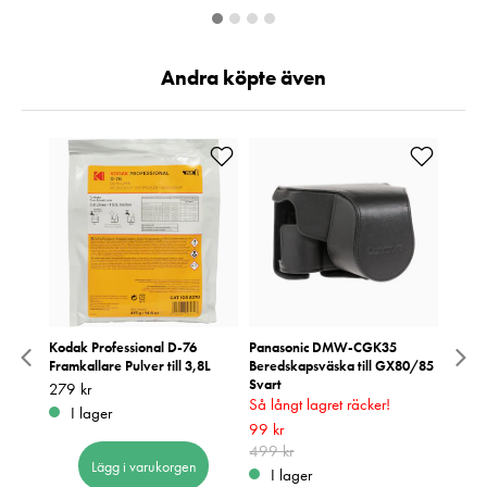
Andra köpte även
äska
Kodak Professional D-76
Panasonic DMW-CGK35
Fujifi
Framkallare Pulver till 3,8L
Beredskapsväska till GX80/85
Pris
189 k
:
1
Svart
Pris
279 kr
:
279 kr
I 
Så långt lagret räcker!
Tidigare
I lager
Nuvarande pris
99 kr
:
99 kr
Tidigare
pris
499 kr
:
499 kr
Lägg i varukorgen
I lager