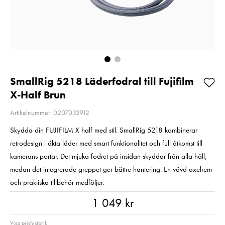
E6NH
Pris
1 350 kr
:
1 350 kr
Pris
319 kr
:
319 kr
I lager
Beställningsvara
Lägg i varuko
Lägg i varukorgen
SmallRig 5218 Läderfodral till Fujifilm
X-Half Brun
Artikelnummer: 0207032912
Skydda din FUJIFILM X half med stil. SmallRig 5218 kombinerar
retrodesign i äkta läder med smart funktionalitet och full åtkomst till
kamerans portar. Det mjuka fodret på insidan skyddar från alla håll,
medan det integrerade greppet ger bättre hantering. En vävd axelrem
och praktiska tillbehör medföljer.
Pris
:
1 049 kr
1 049 kr
Visa prishistorik