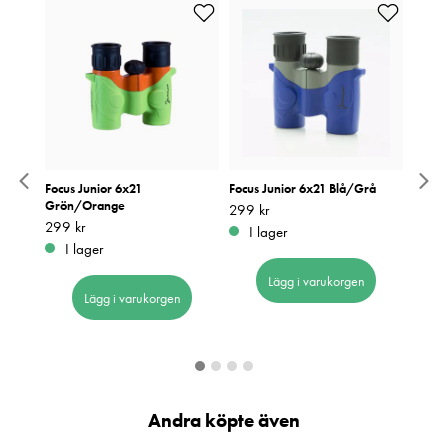
 Barn
Focus Junior 6x21
Focus Junior 6x21 Blå/Grå
Focus
Grön/Orange
Pris
299 kr
:
299 kr
Pris
299 k
:
2
Pris
299 kr
:
299 kr
I lager
I 
I lager
Lägg i varukorgen
Lägg i varukorgen
Andra köpte även