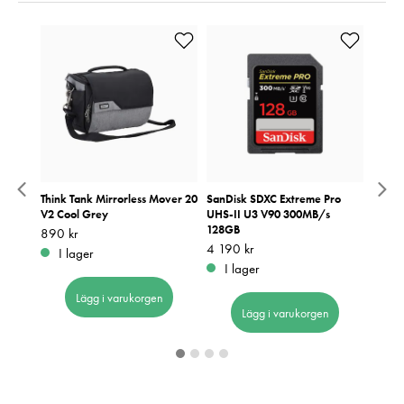
2
Think Tank Mirrorless Mover 20
SanDisk SDXC Extreme Pro
SanDi
V2 Cool Grey
UHS-II U3 V90 300MB/s
UHS-I
128GB
Pris
890 kr
:
890 kr
Pris
1 799
:
1
Pris
4 190 kr
:
4 190 kr
I lager
I 
I lager
Lägg i varukorgen
Lägg i varukorgen