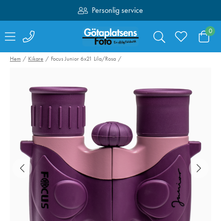
Personlig service
Fri frakt över 1000:-
0
Hem
Kikare
Focus Junior 6x21 Lila/Rosa
Hähnel kabelset för
SmallRig 4071
Captur till Fujifilm
Kamerabatteri 