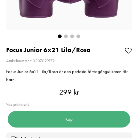
Så långt lagret
E6NH
räcker!
Pris
319 kr
:
319 kr
Beställning
Nuvarande pris
99 kr
:
99 kr
189 kr
Tidigare pris
:
189 kr
I lager
Lägg i varuko
Lägg i varukorgen
Focus Junior 6x21 Lila/Rosa
Artikelnummer: 0207029172
Focus Junior 6x21 Lila/Rosa är den perfekta förstagångskikaren för
barn.
Pris
:
299 kr
299 kr
Visa prishistorik
Köp