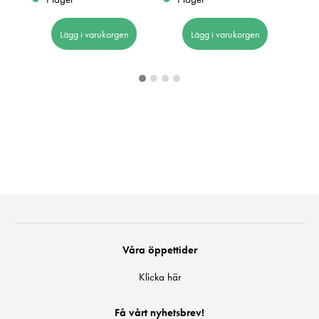
I 
Lägg i varukorgen
Lägg i varukorgen
Våra öppettider
Klicka här
Få vårt nyhetsbrev!