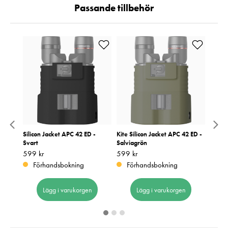
Passande tillbehör
reme
Silicon Jacket APC 42 ED -
Kite Silicon Jacket APC 42 ED -
Energ
Svart
Salviagrön
Pris
49 kr
:
4
Pris
599 kr
:
599 kr
Pris
599 kr
:
599 kr
I 
Förhandsbokning
Förhandsbokning
Lägg i varukorgen
Lägg i varukorgen