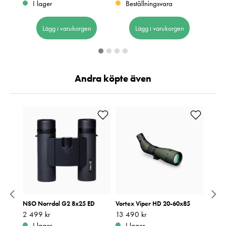
I lager
Beställningsvara
I 
Lägg i varukorgen
Lägg i varukorgen
Andra köpte även
 +
NSO Norrdal G2 8x25 ED
Vortex Viper HD 20-60x85
Focus 
Solfö
Pris
2 499 kr
:
2 499 kr
Pris
13 490 kr
:
13 490 kr
Pris
29 kr
:
2
I lager
I lager