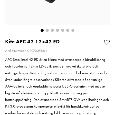
Så långt lagret
E6NH
räcker!
Pris
319 kr
:
319 kr
Beställning
Nuvarande pris
99 kr
:
99 kr
189 kr
Tidigare pris
:
189 kr
I lager
Lägg i varuko
Lägg i varukorgen
Kite APC 42 12x42 ED
Artikelnummer: 0207035864
APC Stabilized 42 ED är en kikare med avancerad bildstabilisering
och högklassig 42mm ED-optik som ger mycket skarp bild och
naturliga färger. Den är lätt, välbalanserad och bekväm att använda
även under längre observationer. Kikaren drivs med både vanliga
AAA-batterier och uppladdningsbara USB-C-batterier, med mycket
låg strömförbrukning och upp till ett års användning per
batteriuppsättning. Den avancerade SMARTFLOW-stabiliseringen och
KT 3.0-processorn kompenserar effektivt för handskakningar och
rörelser för en stabil och naturlig bild, även vid hög förstoring.