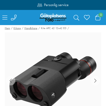
Personlig service
Fri frakt över 1000:-
0
Hem
Kikare
Handkikare
Kite APC 42 12x42 ED
Hähnel kabelset för
SmallRig 4071
Captur till Fujifilm
Kamerabatteri 