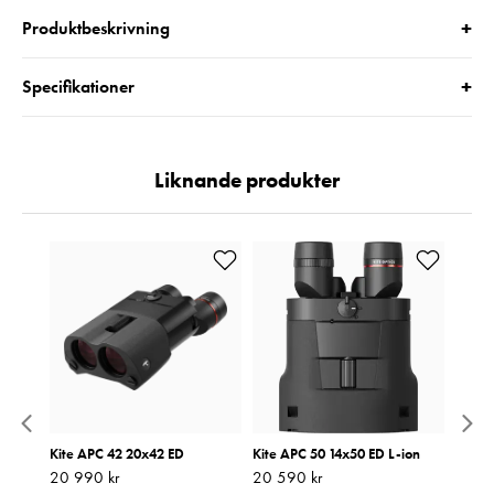
+
Produktbeskrivning
+
Specifikationer
Liknande produkter
Kite APC 42 20x42 ED
Kite APC 50 14x50 ED L-ion
Kite 
Pris
20 990 kr
:
20 990 kr
Pris
20 590 kr
:
20 590 kr
Pris
19 39
:
1