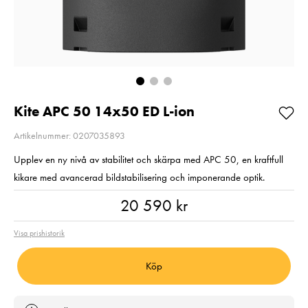
Så långt lagret
2
räcker!
Pris
2 220 kr
:
2 220 kr
I lager
Nuvarande pris
1 790 kr
:
1 790 kr
2 790 kr
Tidigare pris
:
2 790 kr
I lager
Lägg i varuko
Lägg i varukorgen
Kite APC 50 14x50 ED L-ion
Artikelnummer: 0207035893
Upplev en ny nivå av stabilitet och skärpa med APC 50, en kraftfull
kikare med avancerad bildstabilisering och imponerande optik.
Pris
:
20 590 kr
20 590 kr
Visa prishistorik
Köp