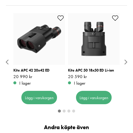
 Grön
Kite APC 42 20x42 ED
Kite APC 50 18x50 ED Li-ion
Kite 
Pris
20 990 kr
:
20 990 kr
Pris
20 590 kr
:
20 590 kr
Pris
19 39
:
1
I lager
I lager
I 
Lägg i varukorgen
Lägg i varukorgen
Andra köpte även