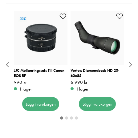
cope
JJC Mellanringssats Till Canon
Vortex Diamondback HD 20-
Nikon
EOS RF
60x85
Pris
5 390
:
5
Pris
990 kr
:
990 kr
Pris
6 990 kr
:
6 990 kr
Be
I lager
I lager
Lägg i varukorgen
Lägg i varukorgen