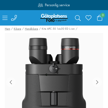
Personlig service
Fri frakt över 1000:-
0
Hem
Kikare
Handkikare
Kite APC 50 14x50 ED L-ion
Valoi easy35
Swarovski Vari
Filmskanner
Phone Adapter