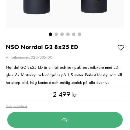
UHS-I U3 V30
Kampanjpris 
R205/W150 128GB
Rabatt! Gäller 
Pris
1 190 kr
:
1 190 kr
2026-08-31
I lager
Nuvarande pri
3 669 kr
3 669 kr
4 590 kr
Tidig
pris
:
4 590 kr
I lager
Lägg i varukorgen
NSO Norrdal G2 8x25 ED
Lägg i varuko
Artikelnummer: 0207035100
Norrdal G2 8x25 ED är en lätt och kompakt pocketkikare med ED-
glas, 8x förstoring och närgräns på 1,5 meter. Perfekt för dig som vill
ha skarp bild, hög kontrast och smidig storlek på alla äventyr.
Pris
:
2 499 kr
2 499 kr
Visa prishistorik
Köp