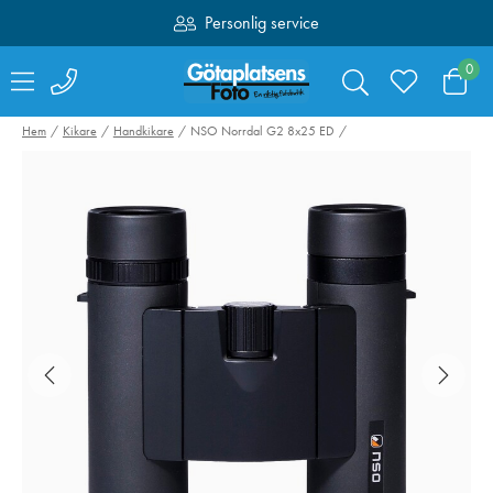
Personlig service
Fri frakt över 1000:-
0
Hem
Kikare
Handkikare
NSO Norrdal G2 8x25 ED
Lexar SDXC Pro
Peak Design Tr
Silver Plus 1066x
Tripod Alumini