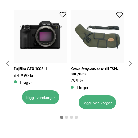
-65x75
Fujifilm GFX 100S II
Kowa Stay-on-case till TSN-
Leica
-10-06
881/883
Pris
64 990 kr
:
64 990 kr
Pris
6 990
:
6
Pris
799 kr
:
799 kr
I lager
I 
I lager
Lägg i varukorgen
Lägg i varukorgen