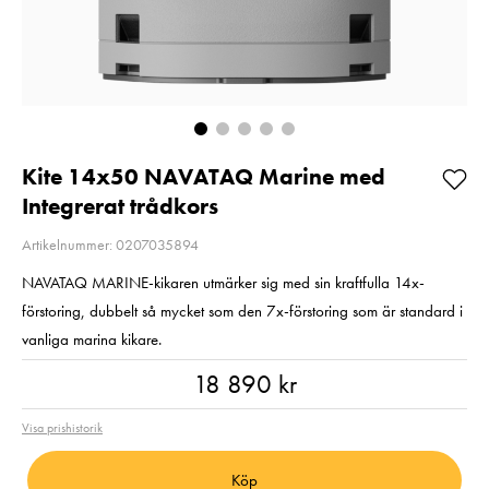
2
E6NH
Pris
2 220 kr
:
2 220 kr
Pris
319 kr
:
319 kr
I lager
Beställning
Lägg i varukorgen
Lägg i varuko
Kite 14x50 NAVATAQ Marine med
Integrerat trådkors
Artikelnummer: 0207035894
NAVATAQ MARINE-kikaren utmärker sig med sin kraftfulla 14x-
förstoring, dubbelt så mycket som den 7x-förstoring som är standard i
vanliga marina kikare.
Pris
:
18 890 kr
18 890 kr
Visa prishistorik
Köp