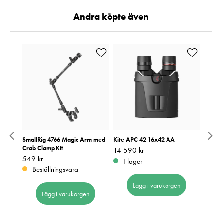
Andra köpte även
ED
SmallRig 4766 Magic Arm med
Kite APC 42 16x42 AA
SmallR
Crab Clamp Kit
Fujifi
Pris
14 590 kr
:
14 590 kr
Pris
549 kr
:
549 kr
Pris
1 699
:
1
I lager
Beställningsvara
I 
Lägg i varukorgen
Lägg i varukorgen