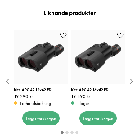
Liknande produkter
Kite APC 42 12x42 ED
Kite APC 42 16x42 ED
Kite 
Pris
19 290 kr
:
19 290 kr
Pris
19 890 kr
:
19 890 kr
Pris
19 39
:
1
Förhandsbokning
I lager
I 
Lägg i varukorgen
Lägg i varukorgen