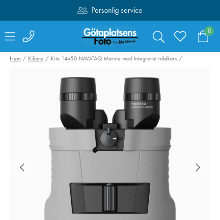
Personlig service
Fri frakt över 1000:-
0
Hem
Kikare
Kite 14x50 NAVATAQ Marine med Integrerat trådkors
Swarovski Variable
SmallRig 4071
Phone Adapter VPA
Kamerabatteri 