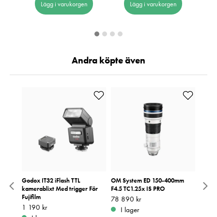
Lägg i varukorgen
Lägg i varukorgen
Andra köpte även
rt
Godox IT32 iFlash TTL
OM System ED 150-400mm
Sony 
kamerablixt Med trigger För
F4.5 TC1.25x IS PRO
Pris
23 59
:
2
Fujifilm
Pris
78 890 kr
:
78 890 kr
I 
Pris
1 190 kr
:
1 190 kr
I lager