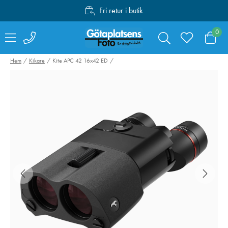
Fri retur i butik
Personlig service
0
Fri frakt över 1000:-
Hem
Kikare
Kite APC 42 16x42 ED
Canon Mount
Valoi easy35
Adapter EF-EOS R
Filmskanner