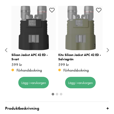
reme
Silicon Jacket APC 42 ED -
Kite Silicon Jacket APC 42 ED -
Energ
Svart
Salviagrön
Pris
49 kr
:
4
Pris
599 kr
:
599 kr
Pris
599 kr
:
599 kr
I 
Förhandsbokning
Förhandsbokning
Lägg i varukorgen
Lägg i varukorgen
+
Produktbeskrivning