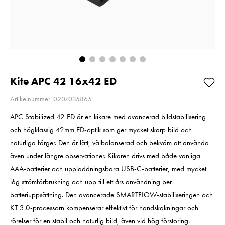
Så långt lagret
Pris
1 350 kr
:
1 350 kr
räcker!
I lager
Nuvarande pri
1 790 kr
1 790 kr
2 790 kr
Tidiga
Lägg i varukorgen
2 790 kr
I lager
Lägg i varuko
Kite APC 42 16x42 ED
Artikelnummer: 0207035865
APC Stabilized 42 ED är en kikare med avancerad bildstabilisering
och högklassig 42mm ED-optik som ger mycket skarp bild och
naturliga färger. Den är lätt, välbalanserad och bekväm att använda
även under längre observationer. Kikaren drivs med både vanliga
AAA-batterier och uppladdningsbara USB-C-batterier, med mycket
låg strömförbrukning och upp till ett års användning per
batteriuppsättning. Den avancerade SMARTFLOW-stabiliseringen och
KT 3.0-processorn kompenserar effektivt för handskakningar och
rörelser för en stabil och naturlig bild, även vid hög förstoring.