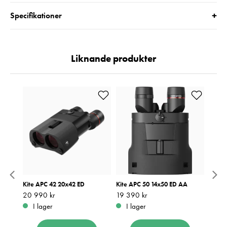
+
Specifikationer
Liknande produkter
Kite APC 42 20x42 ED
Kite APC 50 14x50 ED AA
Kite 
Pris
20 990 kr
:
20 990 kr
Pris
19 390 kr
:
19 390 kr
Pris
20 5
:
2
I lager
I lager
Be