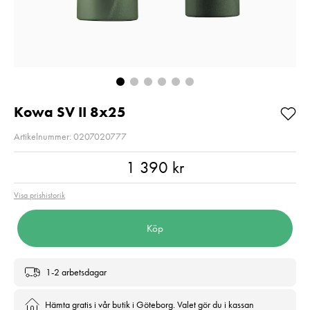
Så långt lagret
2
räcker!
Pris
2 220 kr
:
2 220 kr
I lager
Nuvarande pris
1 790 kr
:
1 790 kr
2 790 kr
Tidigare pris
:
2 790 kr
I lager
Lägg i varuko
Lägg i varukorgen
Kowa SV II 8x25
Artikelnummer: 0207020777
Pris
:
1 390 kr
1 390 kr
Visa prishistorik
Köp
1-2 arbetsdagar
Hämta gratis i vår butik i Göteborg. Valet gör du i kassan