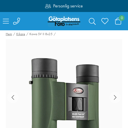
Personlig service
Fri frakt över 1000:-
0
Hem
Kikare
Kowa SV II 8x25
Valoi easy35
Swarovski Vari
Filmskanner
Phone Adapter