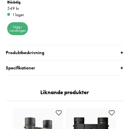
Blåsbälg
Pris
549 kr
:
549 kr
I lager
Lägg i
varukorgen
+
Produktbeskrivning
+
Specifikationer
Liknande produkter