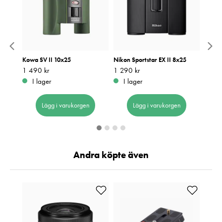
rå
Kowa SV II 10x25
Nikon Sportstar EX II 8x25
Weopt
Pris
1 490 kr
:
1 490 kr
Pris
1 290 kr
:
1 290 kr
Pris
999 k
:
9
I lager
I lager
I 
Lägg i varukorgen
Lägg i varukorgen
Andra köpte även