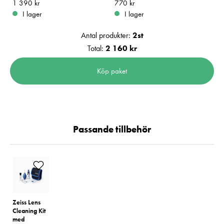
Pris
1 390 kr
:
1 390 kr
Pris
770 kr
:
770 kr
I lager
I lager
Antal produkter:
2
st
Total:
2 160 kr
Köp paket
Passande tillbehör
Zeiss Lens
Cleaning Kit
med