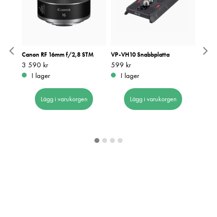
135/36
Canon RF 16mm f/2,8 STM
VP-VH10 Snabbplatta
Kodak
Digita
Pris
3 590 kr
:
3 590 kr
Pris
599 kr
:
599 kr
Pris
439 k
:
4
I lager
I lager
I 
Lägg i varukorgen
Lägg i varukorgen