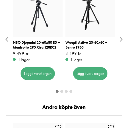
 20-
NSO Djupadal 20-60x80 ED +
Weopti Active 20-60x60 +
NSO E
Manfrotto 290 Xtra 128RC2
Benro T980
+ Man
MVH5
Pris
9 499 kr
:
9 499 kr
Pris
3 499 kr
:
3 499 kr
Pris
15 99
:
1
I lager
I lager
I 
Lägg i varukorgen
Lägg i varukorgen
Andra köpte även