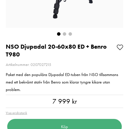
Pris
3 790 kr
:
3 790 kr
I lager
I lager
Lägg i varukorgen
Lägg i varuko
NSO Djupadal 20-60x80 ED + Benro
T980
Artikelnummer: 0207027215
Paket med den populära Djupadal ED-tuben från NSO tillsammans
med ett bekvämt stativ från Benro som klarar tyngre kikare utan
problem.
Pris
:
7 999 kr
7 999 kr
Visa prishistorik
Köp