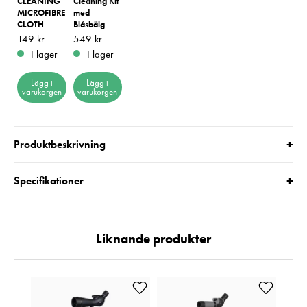
CLEANING
Cleaning Kit
MICROFIBRE
med
CLOTH
Blåsbälg
Pris
149 kr
:
149 kr
Pris
549 kr
:
549 kr
I lager
I lager
Lägg i
Lägg i
varukorgen
varukorgen
+
Produktbeskrivning
+
Specifikationer
Liknande produkter