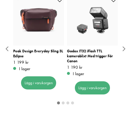
Peak Design Everyday Sling 3L
Godox IT32 iFlash TTL
Leica 
Eclipse
kamerablixt Med trigger För
Pris
10 50
:
1
Canon
Pris
1 199 kr
:
1 199 kr
I 
Pris
1 190 kr
:
1 190 kr
I lager
I lager
Lägg i varukorgen
Lägg i varukorgen