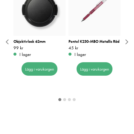
Objektivlock 62mm
Pentel K230-MBO Metallic Röd
Objek
Pris
99 kr
:
99 kr
Pris
45 kr
:
45 kr
Pris
99 kr
:
9
I lager
I lager
I 
Lägg i varukorgen
Lägg i varukorgen