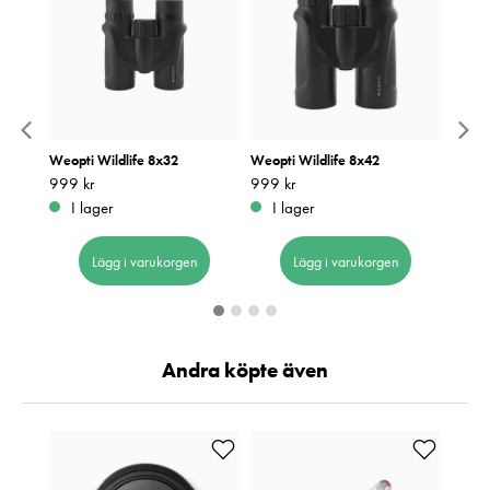
ED
Weopti Wildlife 8x32
Weopti Wildlife 8x42
Weopt
Pris
999 kr
:
999 kr
Pris
999 kr
:
999 kr
Pris
999 k
:
9
I lager
I lager
I 
Lägg i varukorgen
Lägg i varukorgen
Andra köpte även