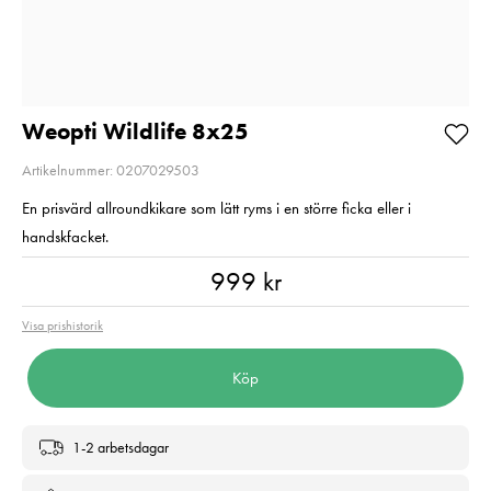
Pris
549 kr
:
549 kr
Pris
1 090 kr
:
1 090 kr
I lager
I lager
Lägg i varukorgen
Lägg i varuko
Weopti Wildlife 8x25
Artikelnummer: 0207029503
En prisvärd allroundkikare som lätt ryms i en större ficka eller i
handskfacket.
Pris
:
999 kr
999 kr
Visa prishistorik
Köp
1-2 arbetsdagar