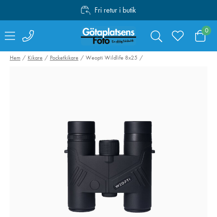
Fri retur i butik
Personlig service
0
Fri frakt över 1000:-
Hem
Kikare
Pocketkikare
Weopti Wildlife 8x25
NiSi NC UV-Filter till
Sony NP-FZ10
Fujifilm X100VI Svart
Batteri