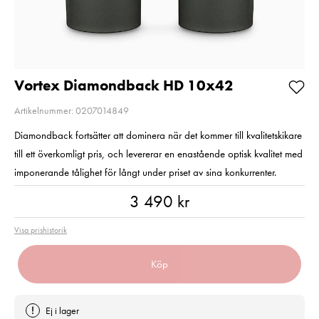
Så långt lagret
Pris
1 350 kr
:
1 350 kr
räcker!
I lager
Nuvarande pris
99 kr
:
99 kr
189 kr
Tidigare pris
:
Lägg i varuko
189 kr
I lager
Vortex Diamondback HD 10x42
Lägg i varukorgen
Artikelnummer: 0207014849
Diamondback fortsätter att dominera när det kommer till kvalitetskikare
till ett överkomligt pris, och levererar en enastående optisk kvalitet med
imponerande tålighet för långt under priset av sina konkurrenter.
Pris
:
3 490 kr
3 490 kr
Visa prishistorik
Köp
Ej i lager