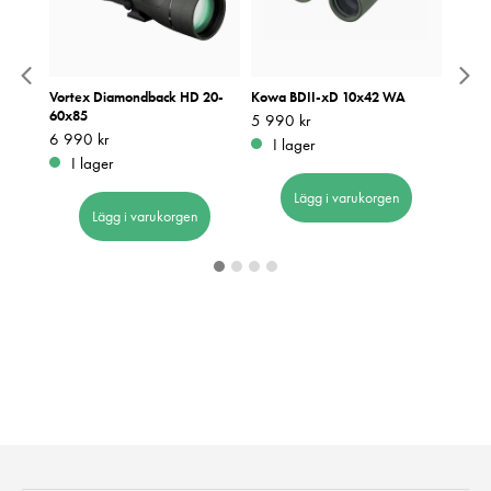
2
Vortex Diamondback HD 20-
Kowa BDII-xD 10x42 WA
Vorte
60x85
Pris
5 990 kr
:
5 990 kr
Pris
3 490
:
3
Pris
6 990 kr
:
6 990 kr
I lager
I 
I lager
Lägg i varukorgen
Lägg i varukorgen