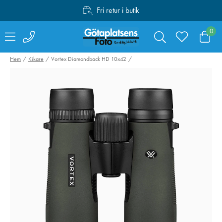
Fri retur i butik
Personlig service
0
Fri frakt över 1000:-
Hem
Kikare
Vortex Diamondback HD 10x42
Hähnel kabelset för
Canon Mount
Captur till Fujifilm
Adapter EF-EO