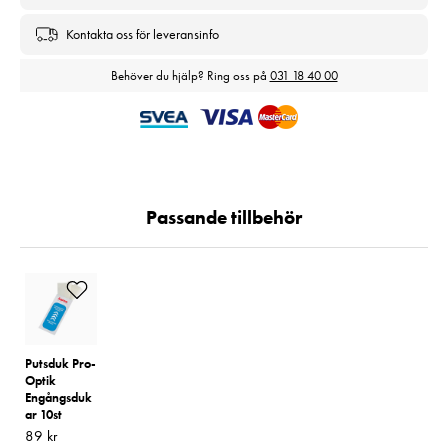
Kontakta oss för leveransinfo
Behöver du hjälp? Ring oss på
031 18 40 00
Passande tillbehör
Putsduk Pro-
Optik
Engångsduk
ar 10st
Pris
89 kr
:
89 kr