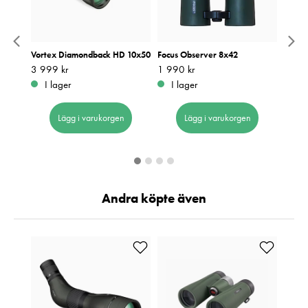
Vortex Diamondback HD 10x50
Focus Observer 8x42
Vorte
Pris
3 999 kr
:
3 999 kr
Pris
1 990 kr
:
1 990 kr
Pris
6 490
:
6
I lager
I lager
I 
Lägg i varukorgen
Lägg i varukorgen
Andra köpte även