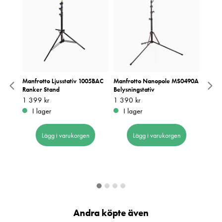
Manfrotto Ljusstativ 1005BAC
Manfrotto Nanopole MS0490A
Manfr
Ranker Stand
Belysningstativ
MS049
Pris
1 399 kr
:
1 399 kr
Pris
1 390 kr
:
1 390 kr
Pris
2 190
:
2
I lager
I lager
Be
Lägg i varukorgen
Lägg i varukorgen
Andra köpte även