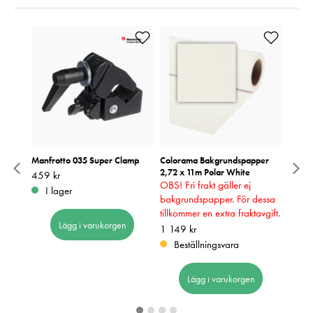
per
Manfrotto 035 Super Clamp
Colorama Bakgrundspapper
Manfr
2,72 x 11m Polar White
Super
Pris
459 kr
:
459 kr
OBS! Fri frakt gäller ej
Pris
129 k
:
1
I lager
dessa
bakgrundspapper. För dessa
I 
avgift.
tillkommer en extra fraktavgift.
Lägg i varukorgen
Pris
1 149 kr
:
1 149 kr
Beställningsvara
Lägg i varukorgen