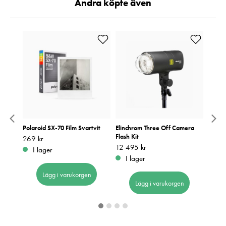
Andra köpte även
Polaroid SX-70 Film Svartvit
Elinchrom Three Off Camera
Elinc
Flash Kit
Pris
269 kr
:
269 kr
Pris
519 k
:
5
Pris
12 495 kr
:
12 495 kr
I lager
Be
I lager
Lägg i varukorgen
Lägg i varukorgen