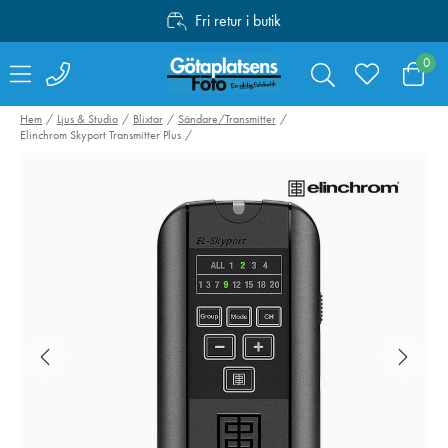
Fri retur i butik
Personlig service
0
Fri frakt över 1000:-
Hem
Ljus & Studio
Blixtar
Sändare/Transmitter
Elinchrom Skyport Transmitter Plus
Swarovski Variable
Hähnel kabelset
Phone Adapter VPA
Captur till Fujifi