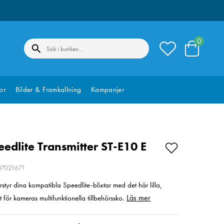
0
or
Bilder & Framkallning
Kampanjer
edlite Transmitter ST-E10 E
207021671
rrstyr dina kompatibla Speedlite-blixtar med det här lilla,
Läs mer
t för kameras multifunktionella tillbehörssko.