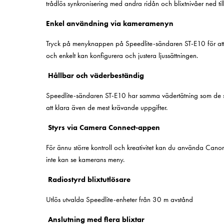
trådlös synkronisering med andra ridån och blixtnivåer ned t
Enkel användning via kameramenyn
Tryck på menyknappen på Speedlite-sändaren ST-E10 för att
och enkelt kan konfigurera och justera ljussättningen.
Hållbar och väderbeständig
Speedlite-sändaren ST-E10 har samma vädertätning som de sen
att klara även de mest krävande uppgifter.
Styrs via Camera Connect-appen
För ännu större kontroll och kreativitet kan du använda Can
inte kan se kamerans meny.
Radiostyrd blixtutlösare
Utlös utvalda Speedlite-enheter från 30 m avstånd
Anslutning med flera blixtar