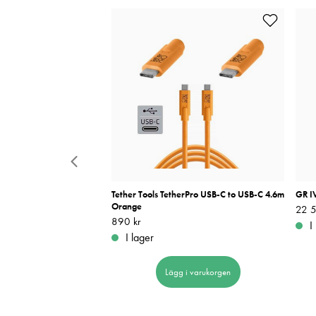
 100C
Tether Tools TetherPro USB-C to USB-C 4.6m
GR I
Orange
Pris
22 5
:
Pris
890 kr
:
890 kr
I
I lager
 i varukorgen
Lägg i varukorgen