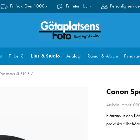
Fri frakt över 1000:-
Fri retur i butik
Personlig service
at
Tillbehör
Ljus & Studio
Analogt
Ramar & Album
Fyndvar
ransmitter ST-E10 E
Canon Spe
Artikelnummer: 0
Fjärranslut och fjä
praktiska tillbehöre