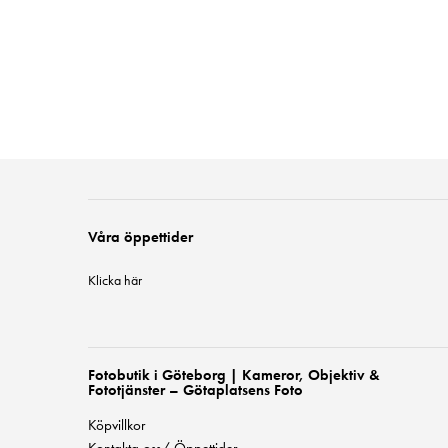
Våra öppettider
Klicka här
Fotobutik i Göteborg | Kameror, Objektiv &
Fototjänster – Götaplatsens Foto
Köpvillkor