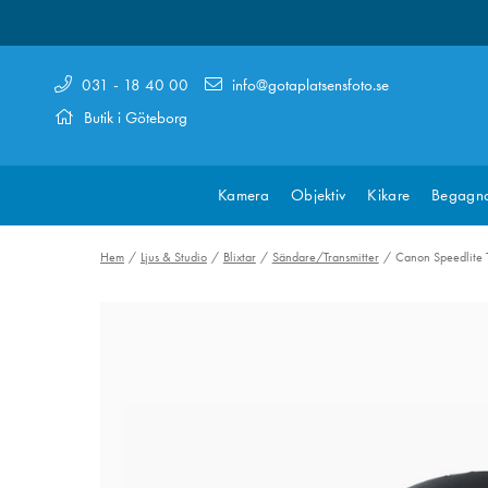
031 - 18 40 00
info@gotaplatsensfoto.se
Butik i Göteborg
Kamera
Objektiv
Kikare
Begagn
Hem
Ljus & Studio
Blixtar
Sändare/Transmitter
Canon Speedlite T