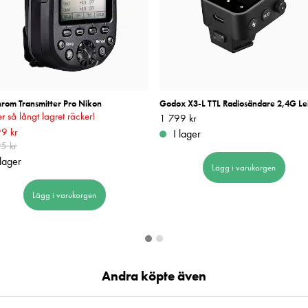
hrom Transmitter Pro Nikon
Godox X3-L TTL Radiosändare 2,4G Le
r så långt lagret räcker!
Pris
1 799 kr
:
1 799 kr
rande pris
9 kr
:
2 399 kr
Tidigare pris
:
I lager
5 kr
5 kr
 lager
Lägg i varukorgen
Lägg i varukorgen
Andra köpte även