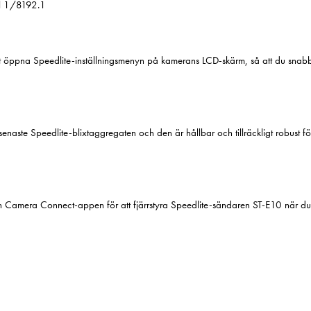
ill 1/8192.1
 öppna Speedlite-inställningsmenyn på kamerans LCD-skärm, så att du snabb
aste Speedlite-blixtaggregaten och den är hållbar och tillräckligt robust fö
on Camera Connect-appen för att fjärrstyra Speedlite-sändaren ST-E10 när du