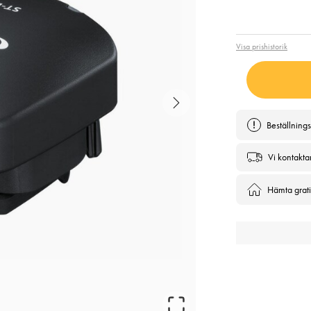
Pris
:
1 7
Visa prishistorik
Beställning
Vi kontakta
Hämta gratis