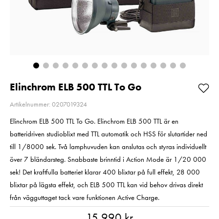
Så långt lagret
E6NH
räcker!
Pris
319 kr
:
319 kr
Beställning
Nuvarande pris
99 kr
:
99 kr
189 kr
Tidigare pris
:
189 kr
I lager
Lägg i varuko
Lägg i varukorgen
Elinchrom ELB 500 TTL To Go
Artikelnummer: 0207019324
Elinchrom ELB 500 TTL To Go. Elinchrom ELB 500 TTL är en
batteridriven studioblixt med TTL automatik och HSS för slutartider ned
till 1/8000 sek. Två lamphuvuden kan anslutas och styras individuellt
över 7 bländarsteg. Snabbaste brinntid i Action Mode är 1/20 000
sek! Det kraftfulla batteriet klarar 400 blixtar på full effekt, 28 000
blixtar på lägsta effekt, och ELB 500 TTL kan vid behov drivas direkt
från vägguttaget tack vare funktionen Active Charge.
Pris
:
15 990 kr
15 990 kr