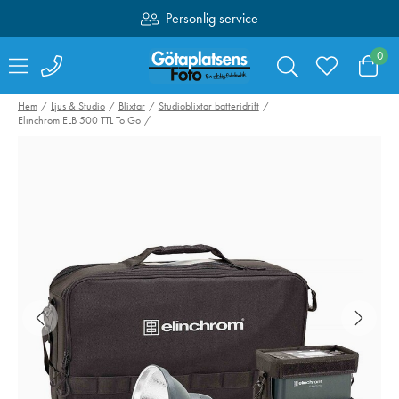
Personlig service
Fri frakt över 1000:-
0
Hem
Ljus & Studio
Blixtar
Studioblixtar batteridrift
Elinchrom ELB 500 TTL To Go
Hähnel kabelset för
SmallRig 4071
Captur till Fujifilm
Kamerabatteri 