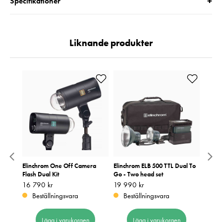
+
Specifikationer
Liknande produkter
 +
Elinchrom One Off Camera
Elinchrom ELB 500 TTL Dual To
Elinc
Flash Dual Kit
Go - Two head set
Flash 
Pris
16 790 kr
:
16 790 kr
Pris
19 990 kr
:
19 990 kr
Pris
12 49
:
1
Beställningsvara
Beställningsvara
I 
Lägg i varukorgen
Lägg i varukorgen