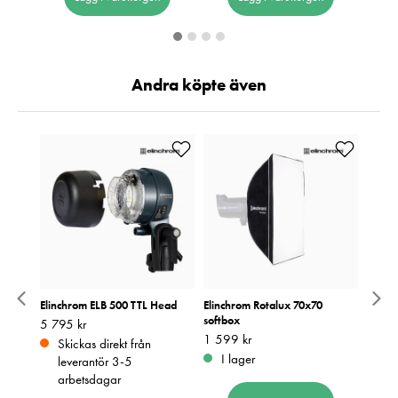
Andra köpte även
Elinchrom ELB 500 TTL Head
Elinchrom Rotalux 70x70
Elinc
softbox
Trans
Pris
5 795 kr
:
5 795 kr
Pris
1 599 kr
:
1 599 kr
Pris
599 k
:
5
Skickas direkt från
I lager
Be
leverantör 3-5
arbetsdagar