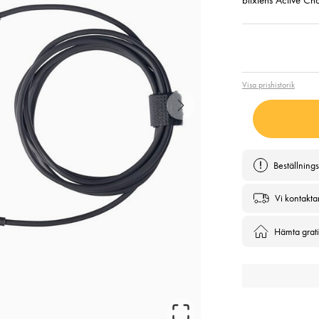
blixtens Active Ch
Pris
:
799
Visa prishistorik
Beställning
Vi kontakta
Hämta gratis