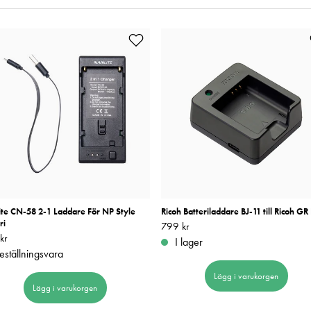
ite CN-58 2-1 Laddare För NP Style
Ricoh Batteriladdare BJ-11 till Ricoh GR 
ri
Pris
799 kr
:
799 kr
kr
199 kr
I lager
eställningsvara
Lägg i varukorgen
Lägg i varukorgen