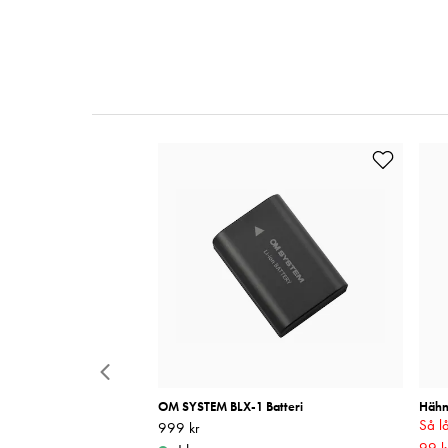
tteri
OM SYSTEM BLX-1 Batteri
Hähne
Så lå
Pris
999 kr
:
999 kr