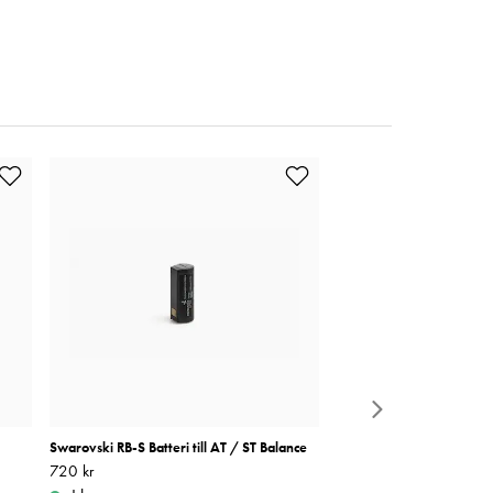
Swarovski RB-S Batteri till AT / ST Balance
Godox IT32 iFlash TTL k
trigger För Canon
Pris
720 kr
:
720 kr
Pris
1 190 kr
:
1 190 kr