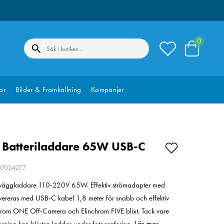
0
or
Bilder & Framkallning
Kampanjer
 Batteriladdare 65W USB-C
207024277
väggladdare 110-220V 65W. Effektiv strömadapter med
vereras med USB-C kabel 1,8 meter för snabb och effektiv
hrom ONE Off-Camera och Elinchrom FIVE blixt. Tack vare
Läs mer