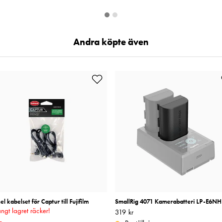
Andra köpte även
l kabelset för Captur till Fujifilm
SmallRig 4071 Kamerabatteri LP-E6NH
ngt lagret räcker!
Pris
319 kr
:
319 kr