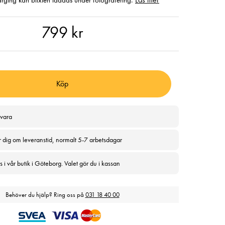
arging kan blixten laddas under fotografering.
 kr
799 kr
Köp
svara
r dig om leveranstid, normalt 5-7 arbetsdagar
 i vår butik i Göteborg. Valet gör du i kassan
Behöver du hjälp? Ring oss på
031 18 40 00