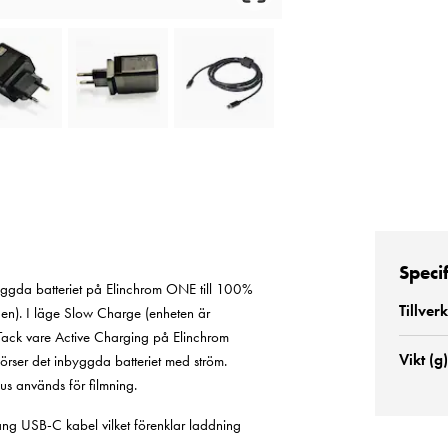
Speci
gda batteriet på Elinchrom ONE till 100%
Tillver
en). I läge Slow Charge (enheten är
 Tack vare Active Charging på Elinchrom
Vikt (g)
örser det inbyggda batteriet med ström.
jus används för filmning.
ng USB-C kabel vilket förenklar laddning