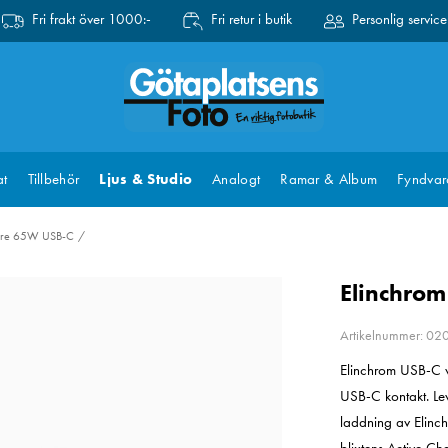
Fri frakt över 1000:-
Fri retur i butik
Personlig service
at
Tillbehör
Ljus & Studio
Analogt
Ramar & Album
Fyndvar
dare 65W USB-C
Elinchrom
Artikelnummer: 0
Elinchrom USB-C 
USB-C kontakt. Le
laddning av Elinc