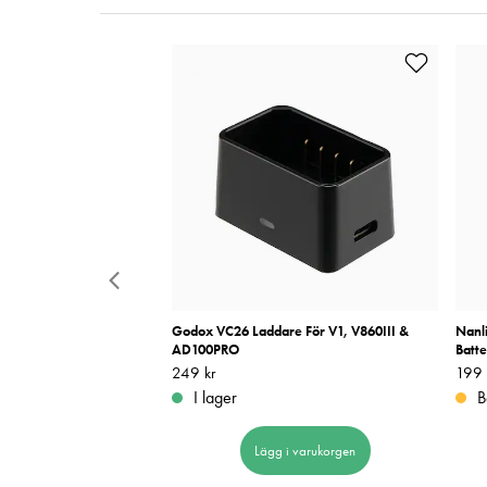
 II Universalladdare
Godox VC26 Laddare För V1, V860III &
Nanl
AD100PRO
Batte
Pris
249 kr
:
249 kr
Pris
199 
:
I lager
B
 i varukorgen
Lägg i varukorgen