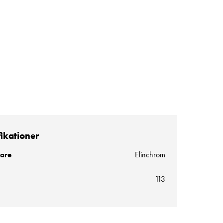
fikationer
kare
Elinchrom
113