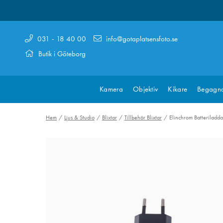
031 - 18 40 00
info@gotaplatsensfoto.se
Butik i Göteborg
Kamera
Objektiv
Kikare
Begagn
Hem
Ljus & Studio
Blixtar
Tillbehör Blixtar
Elinchrom Batterilad