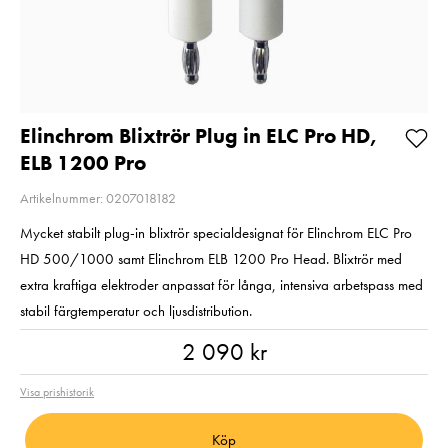
UHS-I U3 V30
Pris
1 059 kr
:
1 059 kr
R205/W150 128GB
I lager
Pris
1 190 kr
:
1 190 kr
I lager
Lägg i varuko
Lägg i varukorgen
Elinchrom Blixtrör Plug in ELC Pro HD,
ELB 1200 Pro
Artikelnummer: 0207018182
Mycket stabilt plug-in blixtrör specialdesignat för Elinchrom ELC Pro
HD 500/1000 samt Elinchrom ELB 1200 Pro Head. Blixtrör med
extra kraftiga elektroder anpassat för långa, intensiva arbetspass med
stabil färgtemperatur och ljusdistribution.
Pris
:
2 090 kr
2 090 kr
Visa prishistorik
Köp