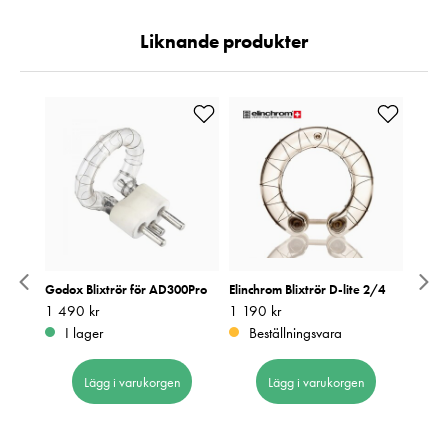
Liknande produkter
an
Godox Blixtrör för AD300Pro
Elinchrom Blixtrör D-lite 2/4
Profo
Pris
1 490 kr
:
1 490 kr
Pris
1 190 kr
:
1 190 kr
Pris
2 309
:
2
I lager
Beställningsvara
I 
Lägg i varukorgen
Lägg i varukorgen