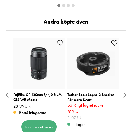
Andra köpte även
Fujifilm GF 120mm f/4,0 R LM
Tether Tools Lopro-2 Bracket
Nikon
OIS WR Macro
För Aero Svart
f/2,8
Så långt lagret räcker!
Pris
28 990 kr
:
28 990 kr
Pris
24 99
:
2
Nuvarande pris
819 kr
:
819 kr
Tidigare
Beställningsvara
Be
pris
1 075 kr
:
1 075 kr
I lager
Lägg i varukorgen