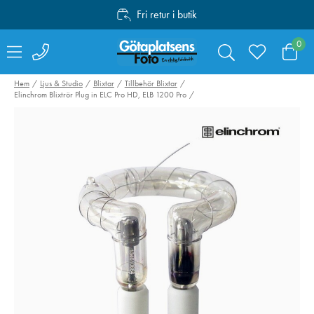
Fri retur i butik
Personlig service
0
Fri frakt över 1000:-
Hem
Ljus & Studio
Blixtar
Tillbehör Blixtar
Elinchrom Blixtrör Plug in ELC Pro HD, ELB 1200 Pro
Lexar SDXC Pro
Polaroid 600 Co
Silver Plus 1066x
Film 5-pack