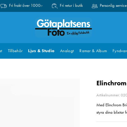
Fri frakt över 1000:-
Fri retur i butik
Personlig service
at
Tillbehör
Ljus & Studio
Analogt
Ramar & Album
Fyndvar
Elinchrom
Artikelnummer: 0
Med Elinchrom Bri
styra dina blixtar