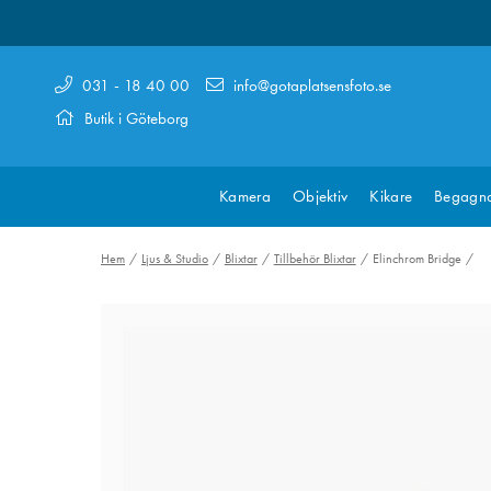
031 - 18 40 00
info@gotaplatsensfoto.se
Butik i Göteborg
Kamera
Objektiv
Kikare
Begagn
Hem
Ljus & Studio
Blixtar
Tillbehör Blixtar
Elinchrom Bridge