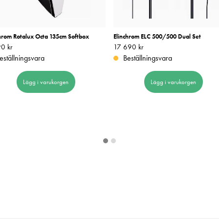
chrom Rotalux Octa 135cm Softbox
Elinchrom ELC 500/500 Dual Set
0 kr
2 890 kr
Pris
17 690 kr
:
17 690 kr
eställningsvara
Beställningsvara
Lägg i varukorgen
Lägg i varukorgen