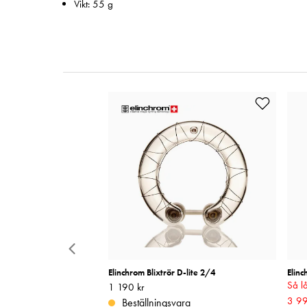
Vikt: 55 g
teri 2S1P för A-serien
Elinchrom Blixtrör D-lite 2/4
Elinc
Så lå
Pris
1 190 kr
:
1 190 kr
Nuva
3 99
Beställningsvara