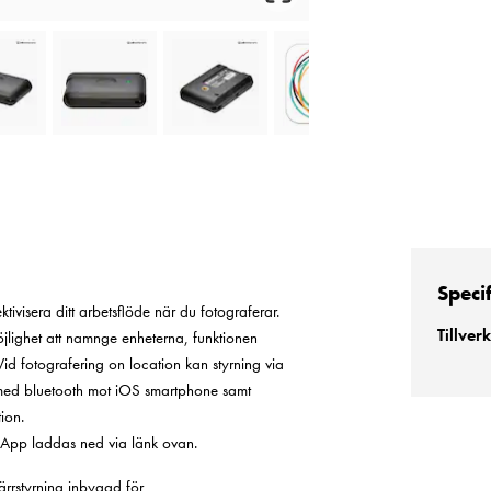
Speci
ktivisera ditt arbetsflöde när du fotograferar.
Tillver
lighet att namnge enheterna, funktionen
Vid fotografering on location kan styrning via
 med bluetooth mot iOS smartphone samt
ion.
App laddas ned via länk ovan.
järrstyrning inbyggd för