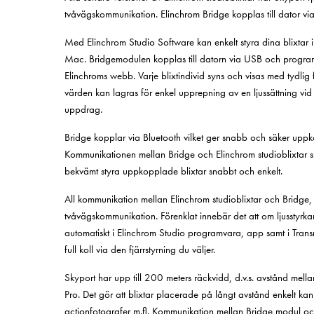
tvåvägskommunikation. Elinchrom Bridge kopplas till dator via 
Med Elinchrom Studio Software kan enkelt styra dina blixtar in
Mac. Bridgemodulen kopplas till datorn via USB och progra
Elinchroms webb. Varje blixtindivid syns och visas med tydlig 
värden kan lagras för enkel upprepning av en ljussättning vid 
uppdrag.
Bridge kopplar via Bluetooth vilket ger snabb och säker upp
Kommunikationen mellan Bridge och Elinchrom studioblixtar s
bekvämt styra uppkopplade blixtar snabbt och enkelt.
All kommunikation mellan Elinchrom studioblixtar och Bridge, e
tvåvägskommunikation. Förenklat innebär det att om ljusstyrka
automatiskt i Elinchrom Studio programvara, app samt i Transm
full koll via den fjärrstyrning du väljer.
Skyport har upp till 200 meters räckvidd, d.v.s. avstånd mella
Pro. Det gör att blixtar placerade på långt avstånd enkelt kan 
actionfotografer m.fl. Kommunikation mellan Bridge modul oc