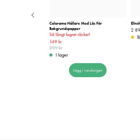
 Camera Flash Dual Kit
Colorama Hållare Med Lås För
Elin
Bakgrundspapper
Pris
2 89
:
Så långt lagret räcker!
ara
B
Nuvarande pris
149 kr
:
149 kr
Tidigare pris
:
209 kr
209 kr
 i varukorgen
I lager
Lägg i varukorgen