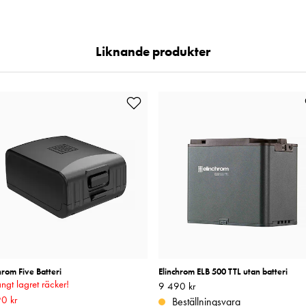
Liknande produkter
hrom Five Batteri
Elinchrom ELB 500 TTL utan batteri
ngt lagret räcker!
Pris
9 490 kr
:
9 490 kr
rande pris
0 kr
:
3 990 kr
Tidigare pris
:
Beställningsvara