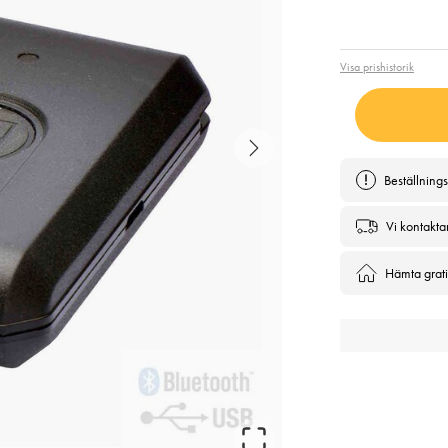
Pris
:
1 3
Visa prishistorik
Beställning
Vi kontakta
Hämta gratis