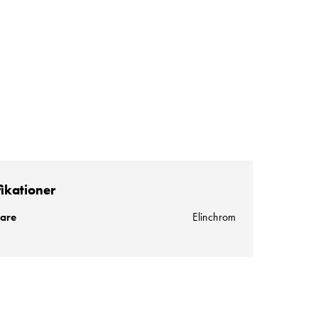
fikationer
kare
Elinchrom