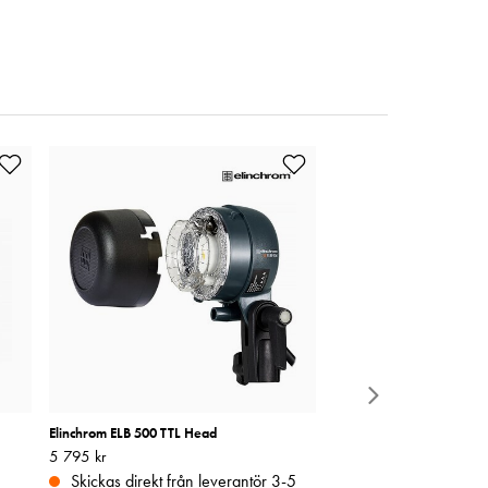
Elinchrom ELB 500 TTL Head
Godox VC26 Laddare För 
AD100PRO
Pris
5 795 kr
:
5 795 kr
Pris
249 kr
:
249 kr
Skickas direkt från leverantör 3-5