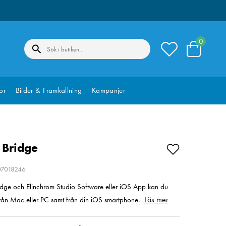
0
or
Bilder & Framkallning
Kampanjer
 Bridge
207018246
dge och Elinchrom Studio Software eller iOS App kan du
Läs mer
 från Mac eller PC samt från din iOS smartphone.