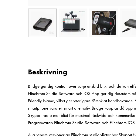
Beskrivning
Bridge ger dig kontroll över varje enskild blixt och du kan effe
Elinchrom Studio Software och iOS App ger dig dessutom möj
Friendly Name, vilket ger ytterligare förenklat handhavande. 
smartphone vara ett smart alternativ. Bridge kopplas då upp
Skyport radio mot blixt för maximal räckvidd och kommunikat
Programvaran Elinchrom Studio Software och Elinchrom iOS 
Alla senare versioner av Elinchrom studioblixtar har Skyport f