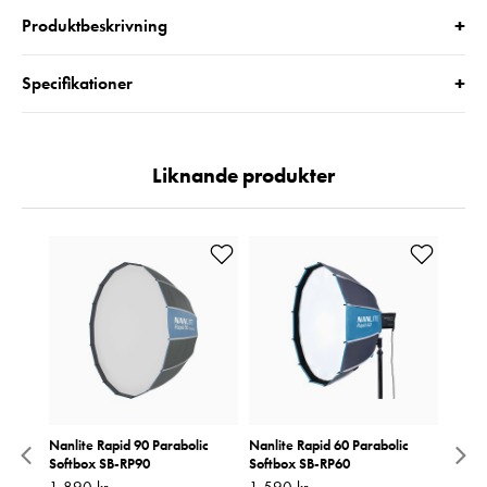
+
Produktbeskrivning
+
Specifikationer
Liknande produkter
ux Go
Nanlite Rapid 90 Parabolic
Nanlite Rapid 60 Parabolic
Small
Softbox SB-RP90
Softbox SB-RP60
Setup 
Softb