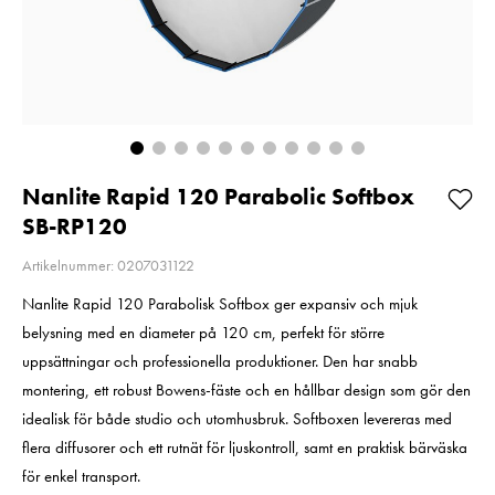
Balance
Pris
1 350 kr
:
1 350 kr
Pris
720 kr
:
720 kr
I lager
I lager
Lägg i varukorgen
Lägg i varuko
Nanlite Rapid 120 Parabolic Softbox
SB-RP120
Artikelnummer: 0207031122
Nanlite Rapid 120 Parabolisk Softbox ger expansiv och mjuk
belysning med en diameter på 120 cm, perfekt för större
uppsättningar och professionella produktioner. Den har snabb
montering, ett robust Bowens-fäste och en hållbar design som gör den
idealisk för både studio och utomhusbruk. Softboxen levereras med
flera diffusorer och ett rutnät för ljuskontroll, samt en praktisk bärväska
för enkel transport.