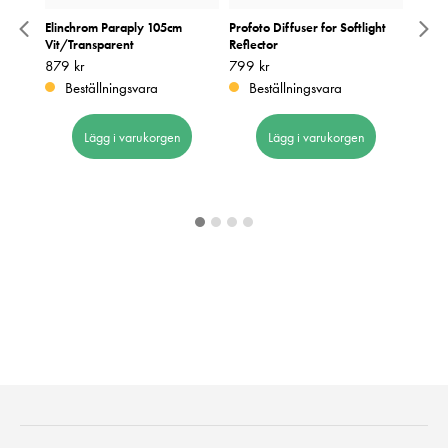
za 60
Elinchrom Paraply 105cm
Profoto Diffuser for Softlight
Elinc
Vit/Transparent
Reflector
Vit
Pris
879 kr
:
879 kr
Pris
799 kr
:
799 kr
Pris
1 349
:
1
Tidigare
Beställningsvara
Beställningsvara
Be
Lägg i varukorgen
Lägg i varukorgen