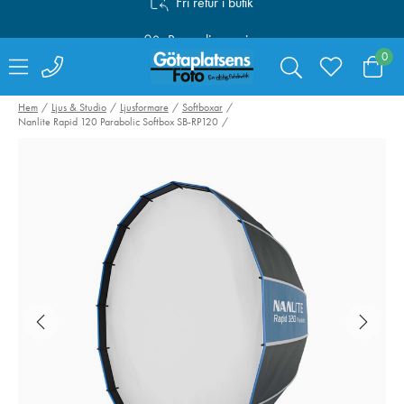
Personlig service
Fri frakt över 1000:-
0
Hem
Ljus & Studio
Ljusformare
Softboxar
Nanlite Rapid 120 Parabolic Softbox SB-RP120
Canon Mount
Swarovski RB-S
Adapter EF-EOS R
Batteri till AT /