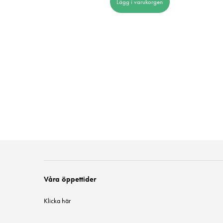
Lägg i varukorgen
ara
 i varukorgen
Våra öppettider
Klicka här