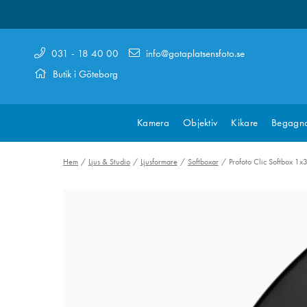
031 - 18 40 00
info@gotaplatsensfoto.se
Butik i Göteborg
Kamera
Objektiv
Kikare
Begagn
Hem
Ljus & Studio
Ljusformare
Softboxar
Profoto Clic Softbox 1x3