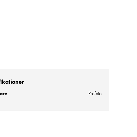
fikationer
kare
Profoto