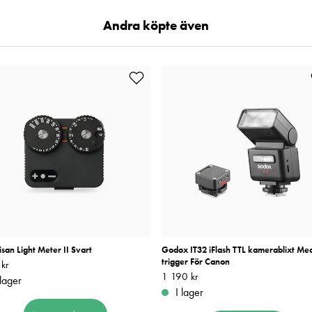
Andra köpte även
isan Light Meter II Svart
Godox IT32 iFlash TTL kamerablixt Me
trigger För Canon
kr
889 kr
Pris
1 190 kr
:
1 190 kr
 lager
I lager