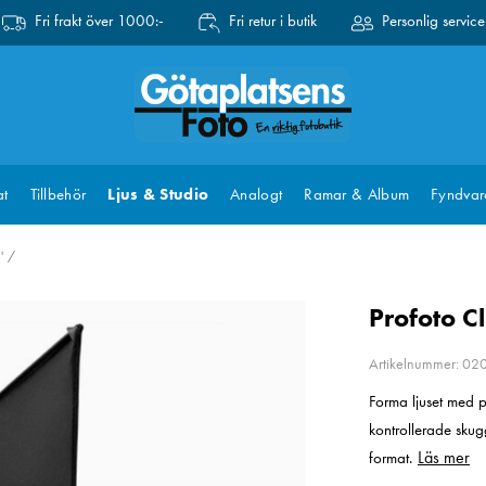
Fri frakt över 1000:-
Fri retur i butik
Personlig service
at
Tillbehör
Ljus & Studio
Analogt
Ramar & Album
Fyndvar
'
Profoto Cl
Artikelnummer: 0
Forma ljuset med p
kontrollerade skugg
Läs mer
format.