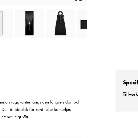
Speci
Tillver
jämna skuggkanter längs den längre sidan och
en är idealisk för kant- eller konturljus,
tt naturligt sätt.