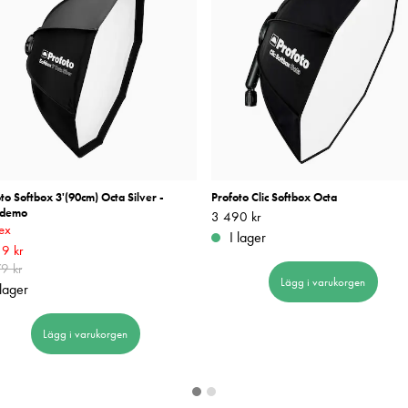
to Softbox 3'(90cm) Octa Silver -
Profoto Clic Softbox Octa
sdemo
Pris
3 490 kr
:
3 490 kr
tex
I lager
rande pris
9 kr
:
4 539 kr
Tidigare pris
:
9 kr
9 kr
Lägg i varukorgen
 lager
Lägg i varukorgen