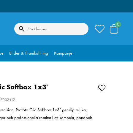
0
or
Bilder & Framkallning
Kampanjer
ic Softbox 1x3'
207032412
recision, Profoto Clic Softbox 1x3’ ger dig mjuka,
or och professionella resultat i ett kompakt, portabelt