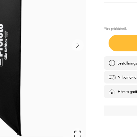
Pris
:
4 1
Visa prishistorik
Beställning
Vi kontakta
Hämta gratis